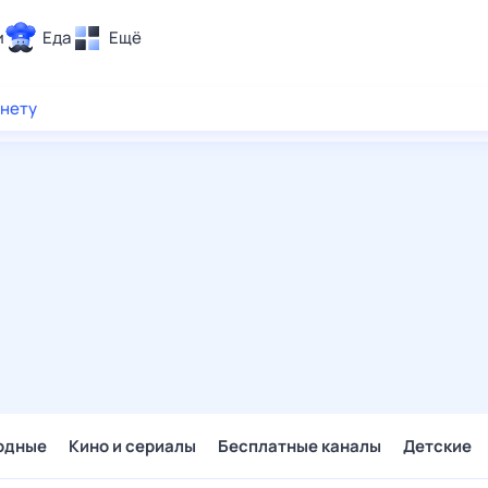
и
Еда
Ещё
Почта
рнету
ия и отдых
Поиск
Погода
ТВ-программа
и и тренды
 ситуации
 вместе
Помощь
одные
Кино и сериалы
Бесплатные каналы
Детские