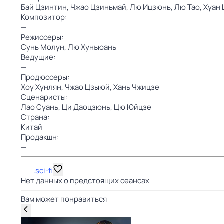
Бай Цзинтин,
Чжао Цзиньмай,
Лю Ицзюнь,
Лю Тао,
Хуан
Композитор:
—
Режиссеры:
Сунь Молун,
Лю Хунъюань
Ведущие:
—
Продюссеры:
Хоу Хунлян,
Чжао Цзыюй,
Хань Чжицзе
Сценаристы:
Лао Суань,
Ци Даоцзюнь,
Цю Юйцзе
Страна:
Китай
Продакшн:
—
.sci-fi
Нет данных о предстоящих сеансах
Вам может понравиться