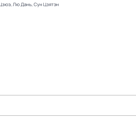
 Цзюэ,
Лю Дань,
Сун Цзятэн