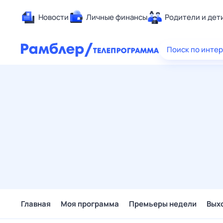
Новости
Личные финансы
Родители и дет
Здоровье
Поиск по инте
Развлечен
Дом и уют
Спорт
Карьера
Авто
Технологи
Жизненные
Сберегаем
Гороскопы
Главная
Моя программа
Премьеры недели
Вых