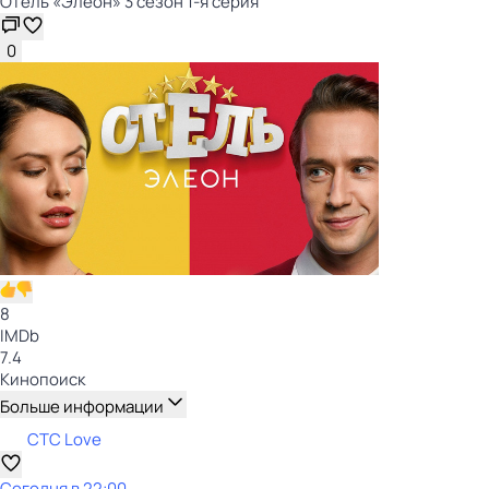
Отель «Элеон» 3 сезон 1-я серия
0
8
IMDb
7.4
Кинопоиск
Больше информации
СТС Love
Сегодня в 22:00