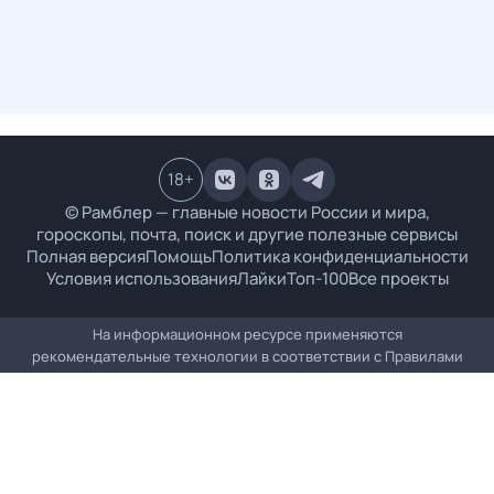
18
+
© Рамблер — главные новости России и мира,
гороскопы, почта, поиск и другие полезные сервисы
Полная версия
Помощь
Политика конфиденциальности
Условия использования
Лайки
Топ-100
Все проекты
На информационном ресурсе применяются
рекомендательные технологии в соответствии с
Правилами