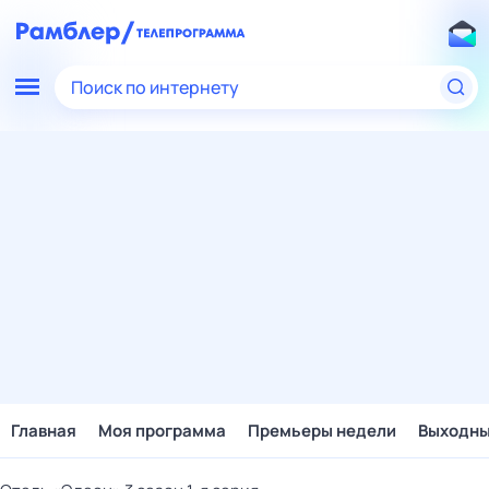
Поиск по интернету
Главная
Моя программа
Премьеры недели
Выходн