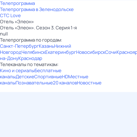
Телепрограмма
Телепрограмма в Зеленодольске
СТС Love
Отель «Элеон»
Отель «Элеон». Сезон 3. Серия 1-я
null
Телепрограмма по городам:
Санкт-Петербург
Казань
Нижний
Новгород
Челябинск
Екатеринбург
Новосибирск
Сочи
Красноя
на-Дону
Краснодар
Телеканалы по тематикам:
Кино и сериалы
Бесплатные
каналы
Детские
Спортивные
HD
Местные
каналы
Познавательные
20 каналов
Новостные