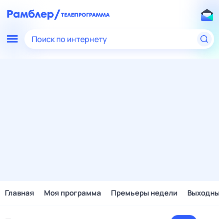
Поиск по интернету
Главная
Моя программа
Премьеры недели
Выходн