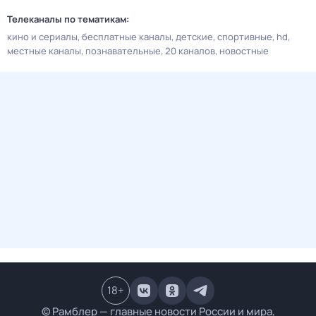
Телеканалы по тематикам:
кино и сериалы
бесплатные каналы
детские
спортивные
hd
местные каналы
познавательные
20 каналов
новостные
18
+
© Рамблер — главные новости России и мира,