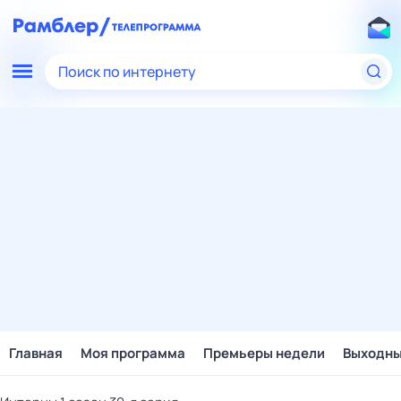
Поиск по интернету
Главная
Моя программа
Премьеры недели
Выходн