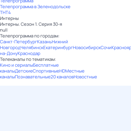
Телепрограмма
Телепрограмма в Зеленодольске
ТНТ4
Интерны
Интерны. Сезон 1. Серия 30-я
null
Телепрограмма по городам:
Санкт-Петербург
Казань
Нижний
Новгород
Челябинск
Екатеринбург
Новосибирск
Сочи
Красноя
на-Дону
Краснодар
Телеканалы по тематикам:
Кино и сериалы
Бесплатные
каналы
Детские
Спортивные
HD
Местные
каналы
Познавательные
20 каналов
Новостные