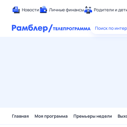
Новости
Личные финансы
Родители и дет
Здоровье
Поиск по инте
Развлечен
Дом и уют
Спорт
Карьера
Авто
Технологи
Жизненные
Сберегаем
Гороскопы
Главная
Моя программа
Премьеры недели
Вых