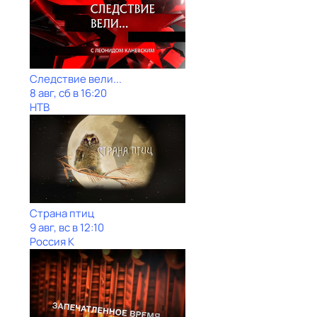
Следствие вели...
8 авг, сб в 16:20
НТВ
Страна птиц
9 авг, вс в 12:10
Россия К