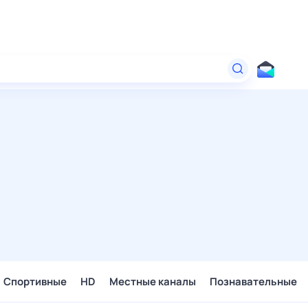
Спортивные
HD
Местные каналы
Познавательные