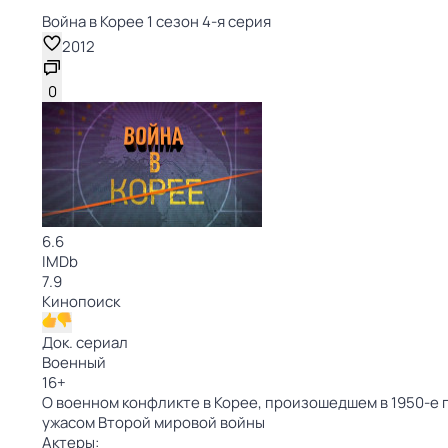
Война в Корее 1 сезон 4-я серия
2012
0
6.6
IMDb
7.9
Кинопоиск
Док. сериал
Военный
16
+
О военном конфликте в Корее, произошедшем в 1950-е г
ужасом Второй мировой войны
Актеры: