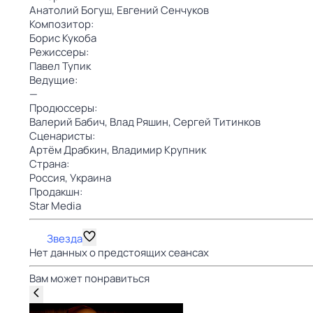
Анатолий Богуш,
Евгений Сенчуков
Композитор:
Борис Кукоба
Режиссеры:
Павел Тупик
Ведущие:
—
Продюссеры:
Валерий Бабич,
Влад Ряшин,
Сергей Титинков
Сценаристы:
Артём Драбкин,
Владимир Крупник
Страна:
Россия,
Украина
Продакшн:
Star Media
Звезда
Нет данных о предстоящих сеансах
Вам может понравиться