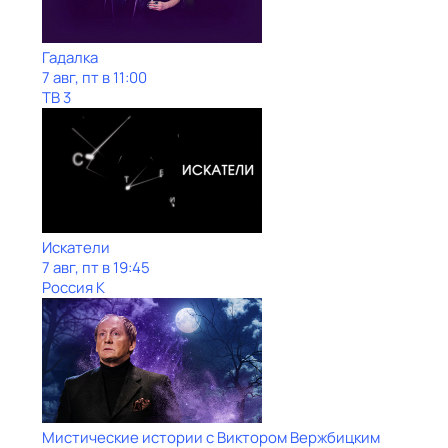
Гадалка
7 авг, пт в 11:00
ТВ 3
Искатели
7 авг, пт в 19:45
Россия К
Мистические истории с Виктoром Bержбицким