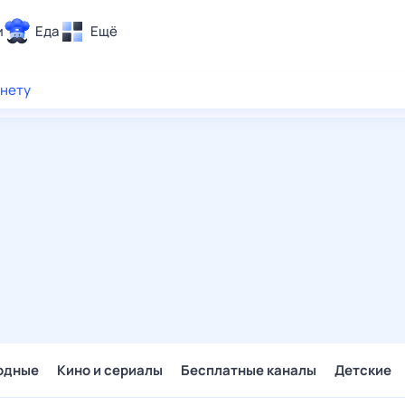
и
Еда
Ещё
Почта
рнету
ия и отдых
Поиск
Погода
ТВ-программа
и и тренды
 ситуации
 вместе
Помощь
одные
Кино и сериалы
Бесплатные каналы
Детские