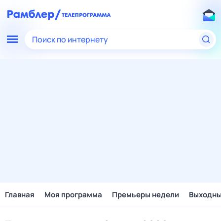
Поиск по интернету
Главная
Моя программа
Премьеры недели
Выходн