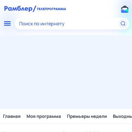
Поиск по интернету
Главная
Моя программа
Премьеры недели
Выходн