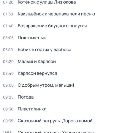
Котёнок с улицы Лизюкова
07:20
Как львёнок и черепаха пели песню
07:30
Возвращение блудного попугая
07:40
Пык-пык-пык
08:05
Бобик в гостях у Барбоса
08:10
Малыш и Карлсон
08:20
Карлсон вернулся
08:40
С добрым утром, малыши!
09:00
Погода
09:25
Пластилинки
09:30
Сказочный патруль. Дорога домой
09:35
Сказочный патруль. Хроники чудес
11:55