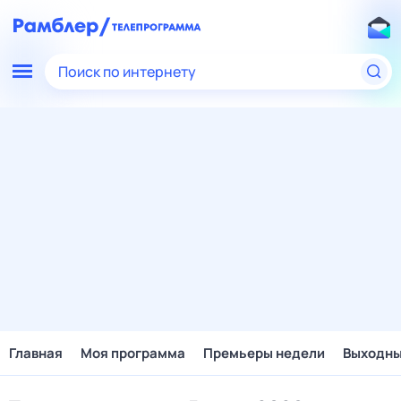
Поиск по интернету
Главная
Моя программа
Премьеры недели
Выходн