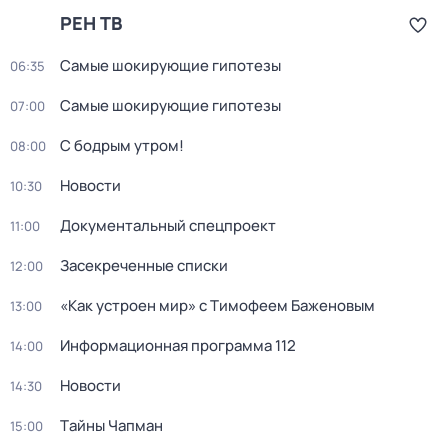
РЕН ТВ
Самые шoкиpующие гипотезы
06:35
Самые шoкиpующие гипотезы
07:00
С бодрым утром!
08:00
Новости
10:30
Докyментальный спецпроeкт
11:00
Заcекрeченные списки
12:00
«Как устроен мир» с Тимофеем Баженовым
13:00
Информационная программа 112
14:00
Новости
14:30
Тaйны Чапман
15:00