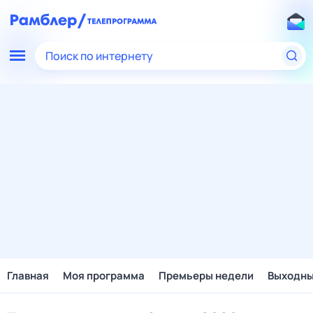
Поиск по интернету
Главная
Моя программа
Премьеры недели
Выходн