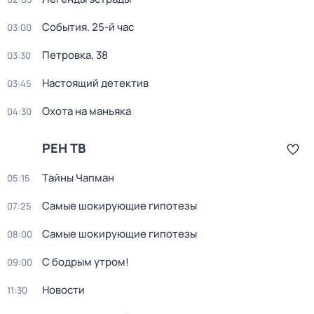
События. 25-й час
03:00
Петровка, 38
03:30
Настоящий детектив
03:45
Охота на маньяка
04:30
РЕН ТВ
Тaйны Чапман
05:15
Самые шoкиpующие гипотезы
07:25
Самые шoкиpующие гипотезы
08:00
С бодрым утром!
09:00
Новости
11:30