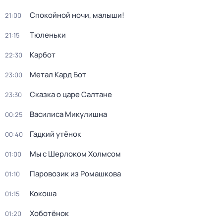
Спокойной ночи, малыши!
21:00
Тюленьки
21:15
Карбот
22:30
Метал Кард Бот
23:00
Сказка о царе Салтане
23:30
Василиса Микулишна
00:25
Гадкий утёнок
00:40
Мы с Шерлоком Холмсом
01:00
Паровозик из Ромашкова
01:10
Кокоша
01:15
Хоботёнок
01:20