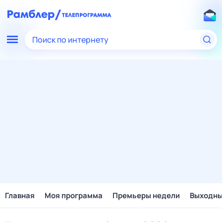
Поиск по интернету
Главная
Моя программа
Премьеры недели
Выходн