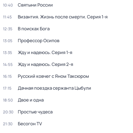
Святыни России
10:40
Византия. Жизнь после смерти
. Серия 1-я
11:45
В поисках Бога
12:35
Профессор Осипов
13:05
Жду и нaдeюсь
. Серия 1-я
13:35
Жду и нaдeюсь
. Серия 2-я
14:55
Русский ковчег с Яном Таксюром
16:15
Дачная поездка сержанта Цыбули
17:15
Двое и одна
18:50
Простые чудеса
20:30
Бесогон TV
21:30