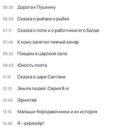
Дорога к Пушкину
06:30
Сказка о рыбаке и рыбке
06:50
Сказка о попе и о работнике его Балде
07:17
К кому залетел певчий кенар
07:45
Поедем в Царское село
09:25
Юность поэта
09:50
Сказка о царе Салтане
11:15
Земля людей
. Серия 8-я
12:10
Эрмитаж
12:40
Малыши-бородавочники и их история
13:10
Я - дирижёр!
14:05