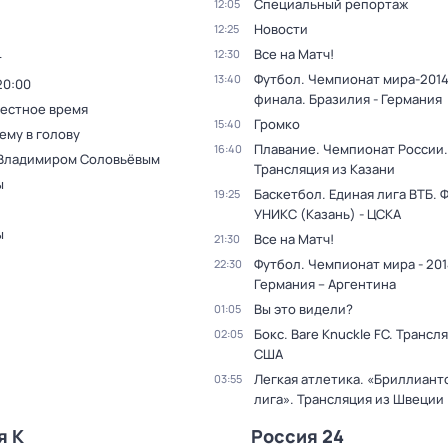
Специальный репортаж
12:05
Новости
12:25
Все на Матч!
12:30
т
Футбол. Чемпионат мира-2014.
13:40
20:00
финала. Бразилия - Германия
Местное время
Громко
15:40
ему в голову
Плавание. Чемпионат России.
16:40
 Владимиром Соловьёвым
Трансляция из Казани
ы
Баскетбол. Единая лига ВТБ. 
19:25
УНИКС (Казань) - ЦСКА
ы
Все на Матч!
21:30
Футбол. Чемпионат мира - 201
22:30
Германия – Аргентина
Вы это видели?
01:05
Бокс. Bare Knuckle FC. Трансл
02:05
США
Легкая атлетика. «Бриллиант
03:55
лига». Трансляция из Швеции
я К
Россия 24