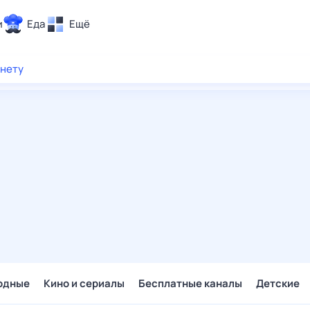
и
Еда
Ещё
Почта
рнету
ия и отдых
Поиск
Погода
ТВ-программа
и и тренды
 ситуации
 вместе
Помощь
одные
Кино и сериалы
Бесплатные каналы
Детские