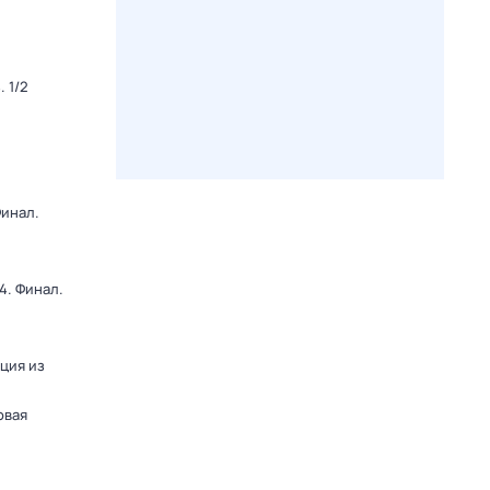
 1/2
Финал.
4. Финал.
яция из
овая