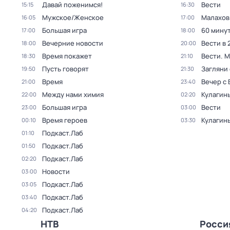
Давай поженимся!
Вести
15:15
16:30
Мужское/Женское
Малахов
16:05
17:00
Большая игра
60 мину
17:00
18:00
Вечерние новости
Вести в 
18:00
20:00
Время покажет
Вести. 
18:30
21:10
Пусть говорят
Загляни 
19:50
21:30
Время
Вечер с
21:00
23:40
Между нами химия
Кулагин
22:00
02:20
Большая игра
Вести
23:00
03:00
Время героев
Кулагин
00:10
03:30
Подкаст.Лаб
01:10
Подкаст.Лаб
01:50
Подкаст.Лаб
02:20
Новости
03:00
Подкаст.Лаб
03:05
Подкаст.Лаб
03:40
Подкаст.Лаб
04:20
НТВ
Росси