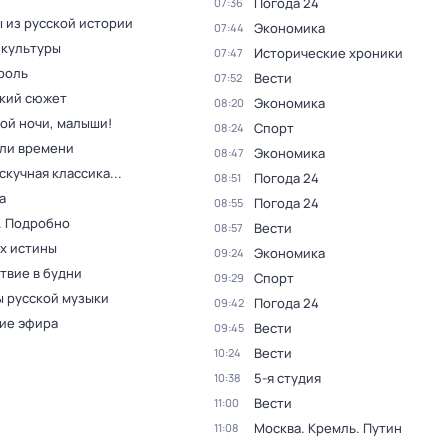
Погода 24
07:36
 из русской истории
Экономика
07:44
 культуры
Исторические хроники
07:47
роль
Вести
07:52
кий сюжет
Экономика
08:20
ой ночи, малыши!
Спорт
08:24
ли времени
Экономика
08:47
скучная классика...
Погода 24
08:51
а
Погода 24
08:55
. Подробно
Вести
08:57
ах истины
Экономика
09:24
твие в будни
Спорт
09:29
 русской музыки
Погода 24
09:42
ие эфира
Вести
09:45
Вести
10:24
5-я студия
10:38
Вести
11:00
Москва. Кремль. Путин
11:08