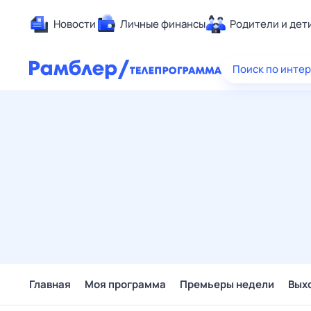
Новости
Личные финансы
Родители и дет
Здоровье
Поиск по инте
Развлечен
Дом и уют
Спорт
Карьера
Авто
Технологи
Жизненные
Сберегаем
Гороскопы
Главная
Моя программа
Премьеры недели
Вых