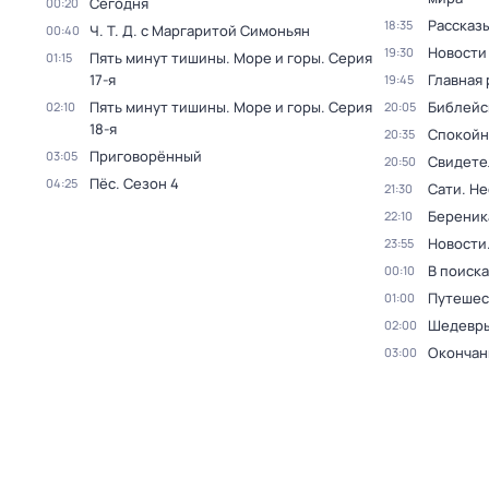
Сегодня
00:20
Рассказы
18:35
Ч. T. Д. с Маргаритой Симоньян
00:40
Новости
19:30
Пять минут тишины. Море и горы
. Серия
01:15
17-я
Главная 
19:45
Пять минут тишины. Море и горы
. Серия
Библейс
02:10
20:05
18-я
Спокойн
20:35
Приговорённый
03:05
Свидете
20:50
Пёс
. Сезон 4
04:25
Сати. Не
21:30
Береник
22:10
Новости
23:55
В поиск
00:10
Путешес
01:00
Шедевры
02:00
Окончан
03:00