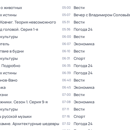
 о животных
Вести
05:00
ах истины
Вечер с Владимиром Соловьё
05:07
 Ковчег. Теория невозможного
Вести
05:31
ад головой
. Серия 1-я
Погода 24
05:36
 культуры
Вести
06:00
тель
Экономика
06:07
твие в будни
Вести
06:10
 культуры
Спорт
06:31
. Подробно
Погода 24
06:35
ах истины
Погода 24
06:39
анов-Вано
Вести
06:40
чка
Экономика
06:45
изни
Вести
07:00
жники
. Сезон 1
. Серия 9-я
Экономика
07:08
 культуры
Вести
07:11
 русской музыки
Спорт
07:16
 камне. Архитектурные шедевры
Погода 24
07:32