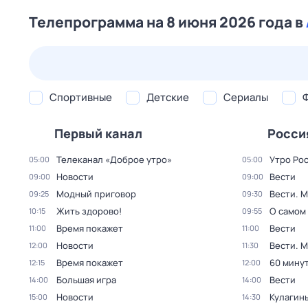
Телепрограмма на 8 июня 2026 года в
23 июл,
чт
24 июл,
пт
25 июл,
сб
26 июл,
вс
Спортивные
Детские
Сериалы
Первый канал
Росси
Телеканал «Доброе утро»
Утро Ро
05:00
05:00
Новости
Вести
09:00
09:00
Модный приговор
Вести. 
09:25
09:30
Жить здорово!
О самом
10:15
09:55
Время покажет
Вести
11:00
11:00
Новости
Вести. 
12:00
11:30
Время покажет
60 мину
12:15
12:00
Большая игра
Вести
14:00
14:00
Новости
Кулагин
15:00
14:30