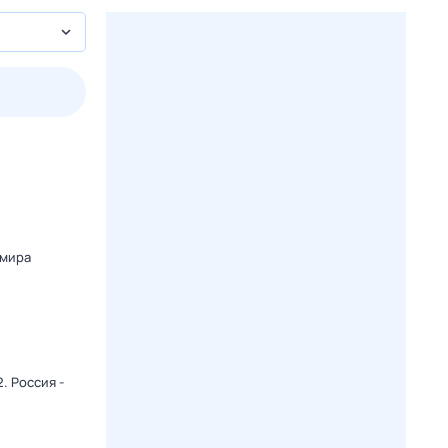
пт
1 авг,
сб
2 авг,
вс
3 авг,
пн
4 авг,
вт
Вчера
Сегод
 мира
. Россия -