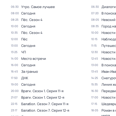
Утро. Самое лучшее
Диалоги
06:30
06:30
Сегодня
В поиск
08:00
07:20
Пёс
. Сезон 4
Невский
08:25
08:05
Сегодня
Город н
10:00
08:35
Пёс
. Сезон 4
Новости
10:35
10:00
Пёс
Наблюда
12:00
10:15
Сегодня
Путешес
13:00
11:15
ЧП
Новости
13:25
12:30
Место встречи
Новости
14:00
12:45
Сегодня
В поиск
16:00
13:00
За гранью
Иван Ив
16:45
13:45
ДНК
Снегуро
17:50
14:25
Сегодня
Линия ж
19:00
15:35
Враги
. Сезон 1
. Серия 11-я
Передви
20:00
16:30
Враги
. Сезон 1
. Серия 12-я
Новости
21:07
17:00
Балабол
. Сезон 7
. Серия 11-я
Шедевры
22:15
17:15
Балабол
. Сезон 7
. Серия 12-я
Роман в
23:17
18:05
мира