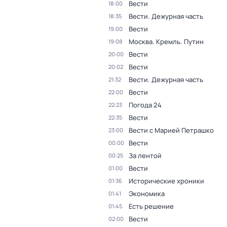
Вести
18:00
Вести. Дежурная часть
18:35
Вести
19:00
Москва. Кремль. Путин
19:08
Вести
20:00
Вести
20:02
Вести. Дежурная часть
21:32
Вести
22:00
Погода 24
22:23
Вести
22:35
Вести с Марией Петрашко
23:00
Вести
00:00
За лентой
00:25
Вести
01:00
Исторические хроники
01:36
Экономика
01:41
Есть решение
01:45
Вести
02:00