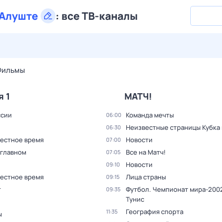
Алуште
:
все ТВ-каналы
27 июл,
пн
28 июл,
вт
29 июл,
ср
30 июл,
чт
31 июл,
Фильмы
я 1
МАТЧ!
ссии
Команда мечты
06:00
Неизвестные страницы Кубка
06:30
Местное время
Новости
07:00
 главном
Все на Матч!
07:05
Новости
09:10
Местное время
Лица страны
09:15
т
Футбол. Чемпионат мира-2002
09:35
Тунис
География спорта
11:35
ы