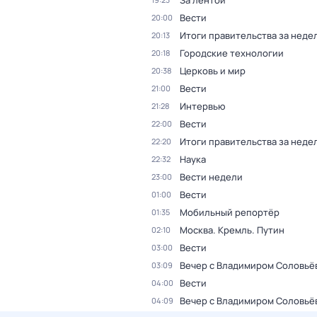
За лентой
Вести
20:00
Итоги правительства за неде
20:13
Городские технологии
20:18
Церковь и мир
20:38
Вести
21:00
Интервью
21:28
Вести
22:00
Итоги правительства за неде
22:20
Наука
22:32
Вести недели
23:00
Вести
01:00
Мобильный репортёр
01:35
Москва. Кремль. Путин
02:10
Вести
03:00
Вечер с Владимиром Соловьё
03:09
Вести
04:00
Вечер с Владимиром Соловьё
04:09