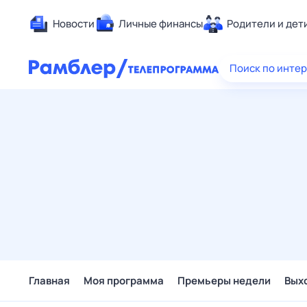
Новости
Личные финансы
Родители и дет
Здоровье
Поиск по инте
Развлечен
Дом и уют
Спорт
Карьера
Авто
Технологи
Жизненные
Сберегаем
Гороскопы
Главная
Моя программа
Премьеры недели
Вых