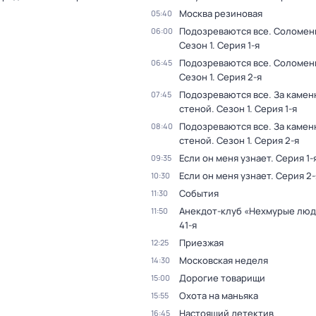
Москва резиновая
05:40
Подозреваются все. Соломен
06:00
Сезон 1
. Серия 1-я
Подозреваются все. Соломен
06:45
Сезон 1
. Серия 2-я
Подозреваются все. За камен
07:45
стеной
. Сезон 1
. Серия 1-я
Подозреваются все. За камен
08:40
стеной
. Сезон 1
. Серия 2-я
Если он меня узнает
. Серия 1-
09:35
Если он меня узнает
. Серия 2-
10:30
События
11:30
Анекдот-клуб «Нехмурые лю
11:50
41-я
Приезжая
12:25
Московская неделя
14:30
Дорогие товарищи
15:00
Охота на маньяка
15:55
Настоящий детектив
16:45