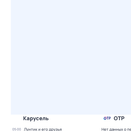
Карусель
ОТР
Лунтик и его друзья
Нет данных о п
05:00