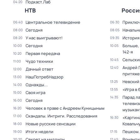
Подкаст.Лаб
04:20
НТВ
Росси
Центральное телевидение
Приключ
06:40
06:30
Сегодня
Начальн
08:00
08:05
У нас выигрывают!
История
08:20
09:35
Сегодня
Больше,
10:00
10:05
142-я
Первая передача
10:20
Сельски
10:45
Чудо техники
11:00
Андрей 
12:40
Дачный ответ
12:00
притяже
НашПотребНадзор
13:00
Невский
13:25
Однажды...
14:00
«Игра в 
13:55
Своя игра
15:00
Парад л
14:35
Сегодня
16:00
телевиз
Человек в праве с Андреем Куницыным
16:20
музыкан
Скандалы. Интриги. Расследования
17:00
«Картин
16:30
Новые русские сенсации
Ковальч
18:00
Итоги недели
Пешком..
19:00
17:15
Секрет на миллион
Романти
20:20
17:45