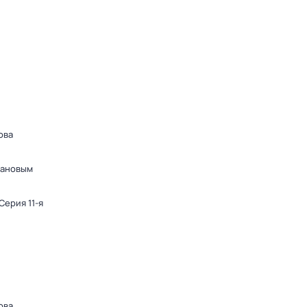
ова
дановым
 Серия 11-я
ова