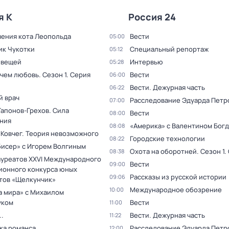
я К
Россия 24
ения кота Леопольда
Вести
05:00
ик Чукотки
Специальный репортаж
05:12
 вещей
Интервью
05:28
 чем любовь
. Сезон 1
. Серия
Вести
06:00
Вести. Дежурная часть
06:22
й врач
Расследование Эдуарда Петр
07:00
Гапонов-Грехов. Сила
Вести
08:00
ния
«Америка» с Валентином Бог
08:08
 Ковчег. Теория невозможного
Городские технологии
08:22
бисер» с Игорем Волгиным
Охота на оборотней
. Сезон 1
.
08:38
ауреатов XXVI Международного
Вести
09:00
ионного конкурса юных
Рассказы из русской истории
09:06
тов «Щелкунчик»
Международное обозрение
10:00
а мира» с Михаилом
уком
Вести
11:00
.
Вести. Дежурная часть
11:22
ка романса
Расследование Эдуарда Петр
12:00