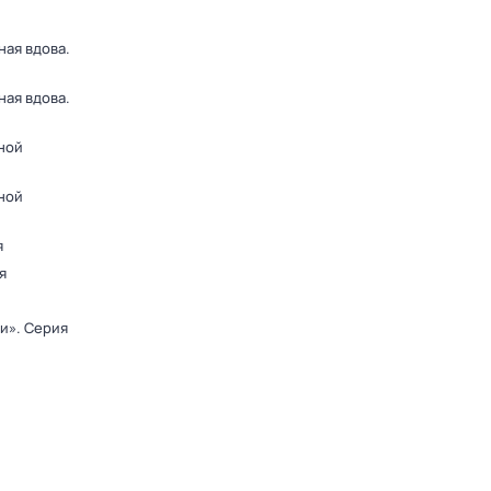
ная вдова
.
ная вдова
.
ной
ной
я
я
ди»
. Серия