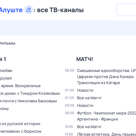
Алуште
:
все ТВ-каналы
27 июл,
пн
28 июл,
вт
29 июл,
ср
30 июл,
чт
31 июл,
Фильмы
я 1
МАТЧ!
 любви
Смешанные единоборства. UF
06:00
Царукян против Дэна Хукера.
друзей
Трансляция из Катара
 время. Воскресенье
Новости
07:00
все дома» с Тимуром Кизяковым
Все на Матч!
07:05
я почта с Николаем Басковым
Новости
09:00
дному
Футбол. Чемпионат мира-2022
09:05
Аргентина - Франция
 из русской истории
Все на Матч!
12:05
 человека» с Борисом
Лёгкая атлетика. День прыжк
13:50