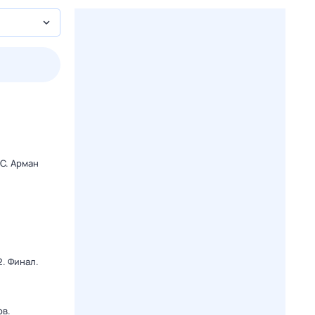
пт
1 авг,
сб
2 авг,
вс
3 авг,
пн
4 авг,
вт
Вчера
Сегод
C. Арман
. Финал.
ов.