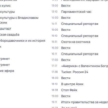
х кулис
Вести
13:00
 культуры
Парламентский час
13:10
 культуры с Владиславом
Вести
14:00
ским
Специальный репортаж
14:11
дштадт
Вести
15:00
ская свадьба
Специальный репортаж
15:10
бородавочники и их история
Охота на охотника
15:31
и
Вести
16:00
Специальный репортаж
16:11
грянет
Вести
17:00
грянет
«Америка» с Валентином Бог
17:17
ие эфира
Tucker. Россия 24
17:38
Вести
18:00
В центре Азии
18:10
Стоп Фейк
18:38
Вести
19:00
Итоги правительства за неде
19:11
19:23