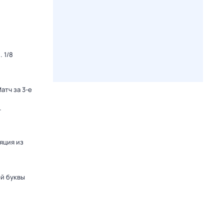
 1/8
атч за 3-е
-
яция из
ой буквы