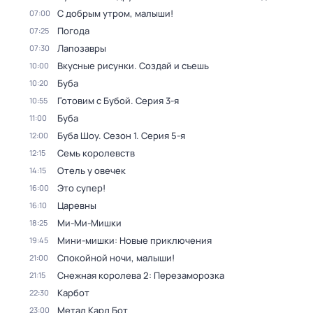
С добрым утром, малыши!
07:00
Погода
07:25
Лапозавры
07:30
Вкусные рисунки. Создай и съешь
10:00
Буба
10:20
Готовим с Бубой
. Серия 3-я
10:55
Буба
11:00
Буба Шоу
. Сезон 1
. Серия 5-я
12:00
Семь королевств
12:15
Отель у овечек
14:15
Это супер!
16:00
Царевны
16:10
Ми-Ми-Мишки
18:25
Мини-мишки: Новые приключения
19:45
Спокойной ночи, малыши!
21:00
Снежная королева 2: Перезаморозка
21:15
Карбот
22:30
Метал Кард Бот
23:00