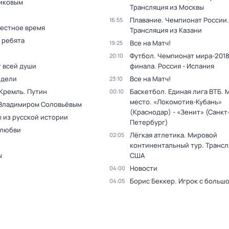
иковым
Трансляция из Москвы
Плавание. Чемпионат России.
16:55
Местное время
Трансляция из Казани
 ребята
Все на Матч!
19:25
Футбол. Чемпионат мира-2018.
20:10
т всей души
финала. Россия - Испания
едели
Все на Матч!
23:10
 Кремль. Путин
Баскетбол. Единая лига ВТБ. М
00:10
место. «Локомотив-Кубань»
 Владимиром Соловьёвым
(Краснодар) - «Зенит» (Санкт
 из русской истории
Петербург)
 любви
Лёгкая атлетика. Мировой
02:05
континентальный тур. Трансл
ы
США
Новости
04:00
Борис Беккер. Игрок с больш
04:05