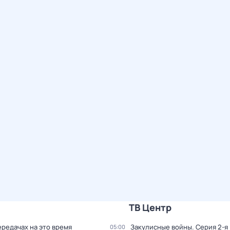
ТВ Центр
ередачах на это время
Закулисные войны
. Серия 2-я
05:00