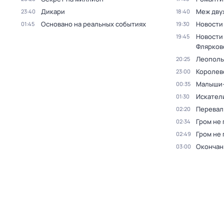
Дикари
Меж дву
23:40
18:40
Основано на реальных событиях
Новости
01:45
19:30
Новости
19:45
Флярков
Леополь
20:25
Королев
23:00
Малыши-
00:35
Искател
01:30
Перевал
02:20
Гром не 
02:34
Гром не 
02:49
Окончан
03:00