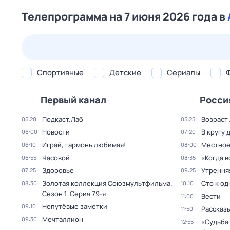
Телепрограмма на 7 июня 2026 года в
23 июл,
чт
24 июл,
пт
25 июл,
сб
26 июл,
вс
Спортивные
Детские
Сериалы
Первый канал
Росси
Подкаст.Лаб
Возраст
05:20
05:25
Новости
В кругу 
06:00
07:20
Играй, гармонь любимая!
Местное
06:10
08:00
Часовой
«Когда 
06:55
08:35
Здоровье
Утрення
07:25
09:25
Золотая коллекция Союзмультфильма
.
Сто к о
08:30
10:10
Сезон 1
. Серия 79-я
Вести
11:00
Непутёвые заметки
09:10
Рассказы
11:50
Мечталлион
09:30
«Судьба
12:55