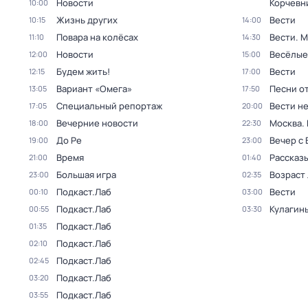
Новости
Корчевн
10:00
Жизнь других
Вести
10:15
14:00
Повара на колёсах
Вести. 
11:10
14:30
Новости
Весёлые
12:00
15:00
Будем жить!
Вести
12:15
17:00
Вариант «Омега»
Песни о
13:05
17:50
Специальный репортаж
Вести н
17:05
20:00
Вечерние новости
Москва.
18:00
22:30
До Ре
Вечер с
19:00
23:00
Время
Рассказы
21:00
01:40
Большая игра
Возраст
23:00
02:35
Подкаст.Лаб
Вести
00:10
03:00
Подкаст.Лаб
Кулагин
00:55
03:30
Подкаст.Лаб
01:35
Подкаст.Лаб
02:10
Подкаст.Лаб
02:45
Подкаст.Лаб
03:20
Подкаст.Лаб
03:55