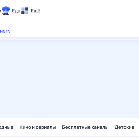
и
Еда
Ещё
Почта
рнету
ия и отдых
Поиск
Погода
ТВ-программа
и и тренды
 ситуации
 вместе
Помощь
одные
Кино и сериалы
Бесплатные каналы
Детские