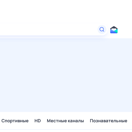
Спортивные
HD
Местные каналы
Познавательные