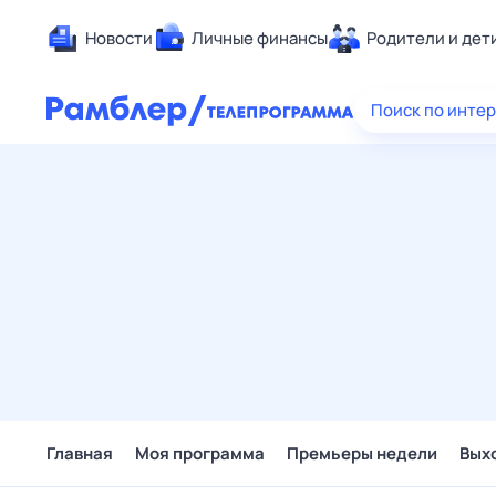
Новости
Личные финансы
Родители и дет
Здоровье
Поиск по инте
Развлечен
Дом и уют
Спорт
Карьера
Авто
Технологи
Жизненные
Сберегаем
Гороскопы
Главная
Моя программа
Премьеры недели
Вых