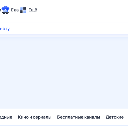
и
Еда
Ещё
Почта
рнету
ия и отдых
Поиск
Погода
ТВ-программа
и и тренды
 ситуации
 вместе
Помощь
одные
Кино и сериалы
Бесплатные каналы
Детские