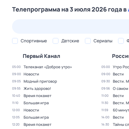
Телепрограмма на 3 июля 2026 года в
25 июл,
сб
26 июл,
вс
27 июл,
пн
28 июл,
вт
Спортивные
Детские
Сериалы
Первый Канал
Росси
Телеканал «Доброе утро»
Утро Ро
05:00
05:00
Новости
Вести
09:00
09:00
Модный приговор
Вести. 
09:05
09:30
Жить здорово!
О самом
09:55
09:56
Время покажет
Вести
10:40
11:00
Большая игра
Вести. 
11:10
11:30
Новости
60 мину
12:00
11:59
Большая игра
Вести
12:05
14:00
Время покажет
Тайны с
12:20
14:30