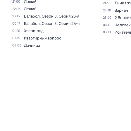
Леший
21:00
Линия ж
21:35
Леший
22:05
Вариант
22:30
Балабол
. Сезон 8
. Серия 23-я
23:15
2 Верник
23:40
Балабол
. Сезон 8
. Серия 24-я
00:17
Человек
01:10
Хэппи-энд
01:20
Искател
03:10
Квартирный вопрос
03:15
Дачница
04:05