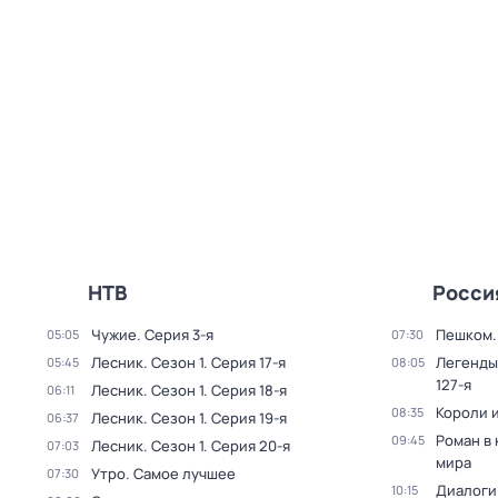
НТВ
Росси
Чужие
. Серия 3-я
Пешком..
05:05
07:30
Лесник
. Сезон 1
. Серия 17-я
Легенды
05:45
08:05
127-я
Лесник
. Сезон 1
. Серия 18-я
06:11
Короли и
08:35
Лесник
. Сезон 1
. Серия 19-я
06:37
Роман в
09:45
Лесник
. Сезон 1
. Серия 20-я
07:03
мира
Утро. Самое лучшее
07:30
Диалоги
10:15