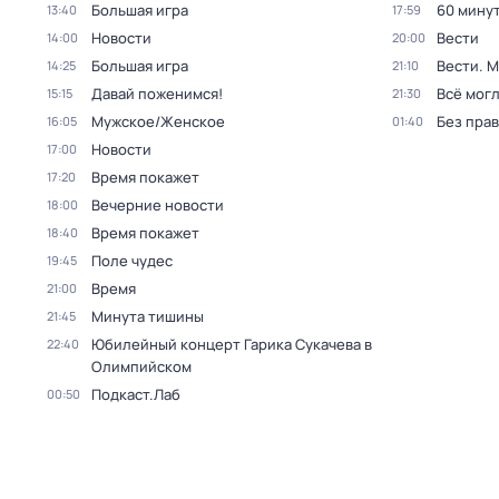
Большая игра
60 мину
13:40
17:59
Новости
Вести
14:00
20:00
Большая игра
Вести. 
14:25
21:10
Давай поженимся!
Всё могл
15:15
21:30
Мужское/Женское
Без прав
16:05
01:40
Новости
17:00
Время покажет
17:20
Вечерние новости
18:00
Время покажет
18:40
Поле чудес
19:45
Время
21:00
Минута тишины
21:45
Юбилейный концерт Гарика Сукачева в
22:40
Олимпийском
Подкаст.Лаб
00:50