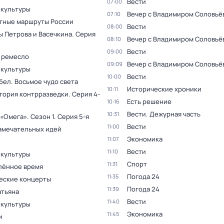
Вести
07:00
 культуры
Вечер с Владимиром Соловьё
07:10
тные маршруты России
Вести
08:00
ы Петрова и Васечкина
. Серия
Вечер с Владимиром Соловьё
08:10
Вести
09:00
 ремесло
Вечер с Владимиром Соловьё
09:09
 культуры
Вести
10:00
бел. Восьмое чудо света
Исторические хроники
10:11
тория контрразведки
. Серия 4-
Есть решение
10:16
Вести. Дежурная часть
10:31
 «Омега»
. Сезон 1
. Серия 5-я
Вести
11:00
амечательных идей
Экономика
11:07
Вести
11:10
 культуры
Спорт
11:31
лённое время
Погода 24
11:35
еские концерты
Погода 24
11:39
атьяна
Вести
11:40
 культуры
Экономика
11:45
и