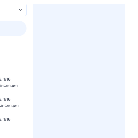
3 авг,
пн
4 авг,
вт
5 авг,
ср
6 авг,
чт
Вчера
Сегодня
 1/16
рансляция
 1/16
рансляция
 1/16