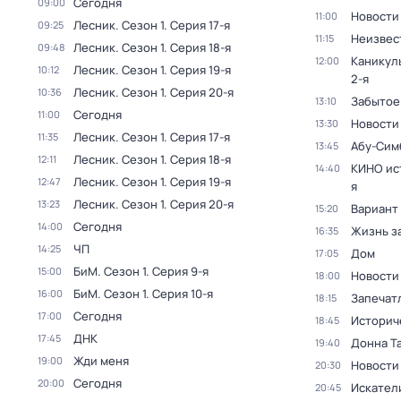
Сегодня
09:00
Новости
11:00
Лесник
. Сезон 1
. Серия 17-я
09:25
Неизвес
11:15
Лесник
. Сезон 1
. Серия 18-я
09:48
Каникул
12:00
Лесник
. Сезон 1
. Серия 19-я
10:12
2-я
Лесник
. Сезон 1
. Серия 20-я
10:36
Забытое
13:10
Сегодня
11:00
Новости
13:30
Лесник
. Сезон 1
. Серия 17-я
11:35
Абу-Сим
13:45
Лесник
. Сезон 1
. Серия 18-я
12:11
КИНО ис
14:40
Лесник
. Сезон 1
. Серия 19-я
12:47
я
Лесник
. Сезон 1
. Серия 20-я
13:23
Вариант
15:20
Сегодня
14:00
Жизнь з
16:35
ЧП
14:25
Дом
17:05
БиМ
. Сезон 1
. Серия 9-я
15:00
Новости
18:00
БиМ
. Сезон 1
. Серия 10-я
16:00
Запечат
18:15
Сегодня
17:00
Историч
18:45
ДНК
17:45
Донна Т
19:40
Жди меня
19:00
Новости
20:30
Сегодня
20:00
Искател
20:45