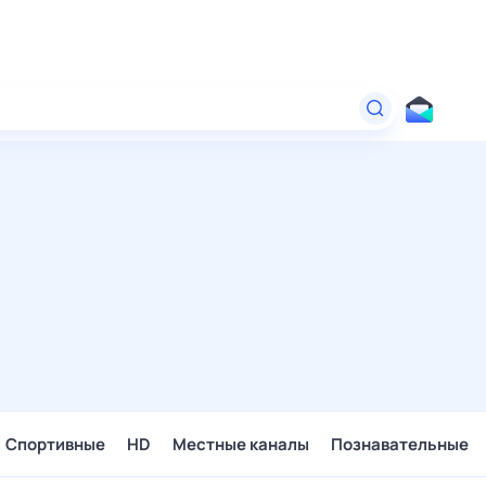
Спортивные
HD
Местные каналы
Познавательные