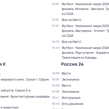
Футбол. Чемпионат мира-2026.
22:50
финала. Испания - Австрия. Т
из США
Все на Матч!
01:05
Футбол. Чемпионат мира-2026.
01:30
финала. Австралия - Египет. 
из США
Все на Матч!
04:05
Футбол. Чемпионат мира-2026.
04:40
финала. Португалия - Хорвати
Трансляция из Канады
я К
Россия 24
.
Вести
05:00
 мирового кино
. Сезон 1
. Серия
Экономика
05:30
Вести
06:00
 капуста
. Серия 2-я
Экономика
06:36
 камне. Архитектурные шедевры
Инструкция
06:41
Есть решение
06:46
 о животных