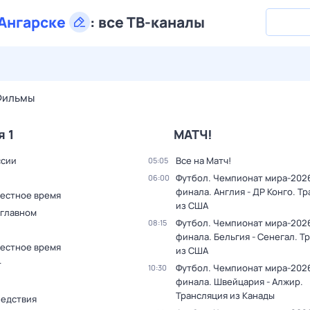
Ангарске
:
все ТВ-каналы
29 июл,
ср
30 июл,
чт
31 июл,
пт
1 авг,
сб
2 авг,
вс
Фильмы
я 1
МАТЧ!
ссии
Все на Матч!
05:05
Футбол. Чемпионат мира-2026.
06:00
финала. Англия - ДР Конго. Т
Местное время
из США
 главном
Футбол. Чемпионат мира-2026.
08:15
финала. Бельгия - Сенегал. Т
Местное время
из США
т
Футбол. Чемпионат мира-2026.
10:30
финала. Швейцария - Алжир.
Трансляция из Канады
ледствия