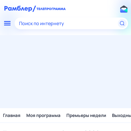
Поиск по интернету
Главная
Моя программа
Премьеры недели
Выходн