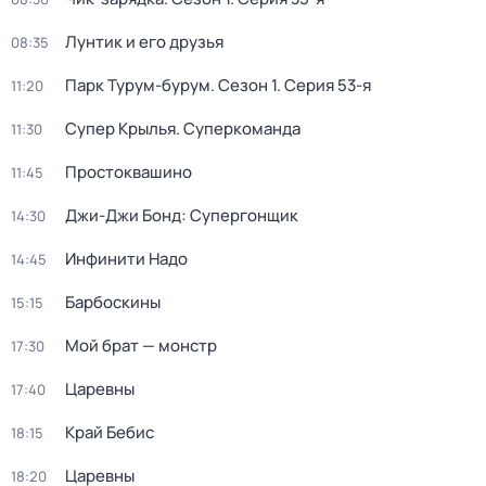
Лунтик и его друзья
08:35
Парк Турум-бурум
. Сезон 1
. Серия 53-я
11:20
Супер Крылья. Суперкоманда
11:30
Простоквашино
11:45
Джи-Джи Бонд: Супергонщик
14:30
Инфинити Надо
14:45
Барбоскины
15:15
Мой брат — монстр
17:30
Царевны
17:40
Край Бебис
18:15
Царевны
18:20