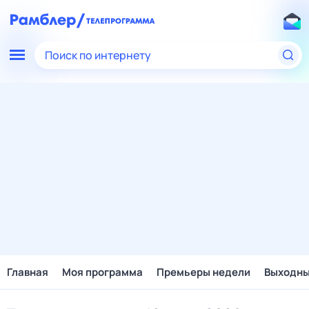
Поиск по интернету
Главная
Моя программа
Премьеры недели
Выходн