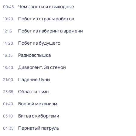
Чем заняться в выходные
09:45
Побег из страны роботов
10:20
Побег из лабиринта времени
12:15
Побег из будущего
14:20
Радиовспышка
16:35
Дивергент. За стеной
18:40
Падение Луны
21:00
Области тьмы
23:35
Боевой механизм
01:40
Битва с киборгами
03:10
Пернатый патруль
04:35