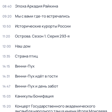
Эпоха Аркадия Райкина
08:40
Мы с вами где-то встречались
09:20
Исторические курорты России
10:50
Острова
. Сезон 1
. Серия 293-я
11:20
Наш дом
12:00
Страна птиц
13:35
Винни-Пух
14:15
Винни-Пух идёт в гости
14:31
Винни-Пух и день забот
14:47
Каникулы Бонифация
15:03
Концерт Государственного академического
15:20
ансамбля народного танца имени Игоря Моисеева