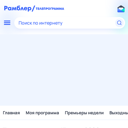
Поиск по интернету
Главная
Моя программа
Премьеры недели
Выходн