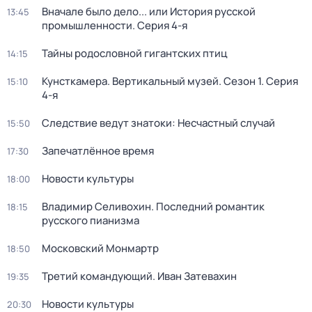
Вначале было дело... или История русской
13:45
промышленности
. Серия 4-я
Тайны родословной гигантских птиц
14:15
Кунсткамера. Вертикальный музей
. Сезон 1
. Серия
15:10
4-я
Следствие ведут знатоки: Несчастный случай
15:50
Запечатлённое время
17:30
Новости культуры
18:00
Владимир Селивохин. Последний романтик
18:15
русского пианизма
Московский Монмартр
18:50
Третий командующий. Иван Затевахин
19:35
Новости культуры
20:30