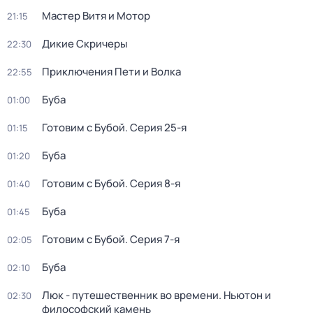
Мастер Витя и Мотор
21:15
Дикие Скричеры
22:30
Приключения Пети и Волка
22:55
Буба
01:00
Готовим с Бубой
. Серия 25-я
01:15
Буба
01:20
Готовим с Бубой
. Серия 8-я
01:40
Буба
01:45
Готовим с Бубой
. Серия 7-я
02:05
Буба
02:10
Люк - путешественник во времени. Ньютон и
02:30
философский камень