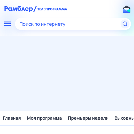
Поиск по интернету
Главная
Моя программа
Премьеры недели
Выходн