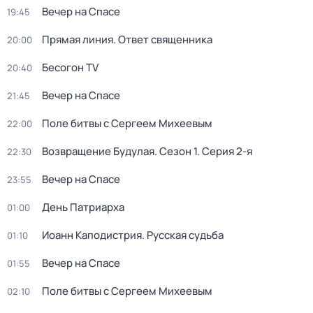
Вeчер на Спасe
19:45
Прямая линия. Ответ священника
20:00
Бесогон TV
20:40
Вeчер на Спасe
21:45
Поле битвы с Сергеем Михеевым
22:00
Возвращение Будулая
. Сезон 1
. Серия 2-я
22:30
Вeчер на Спасe
23:55
День Патриарха
01:00
Иоанн Каподистрия. Русская судьба
01:10
Вeчер на Спасe
01:55
Поле битвы с Сергеем Михеевым
02:10