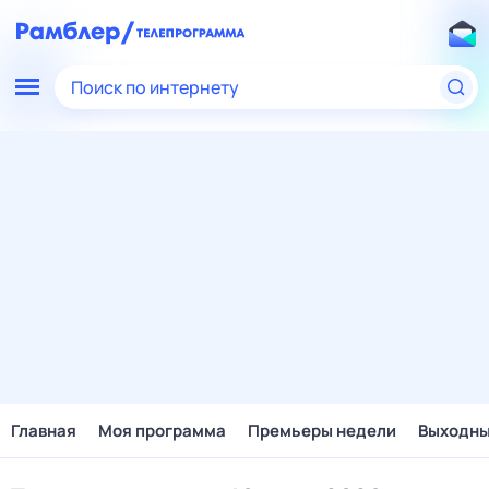
Поиск по интернету
Главная
Моя программа
Премьеры недели
Выходн