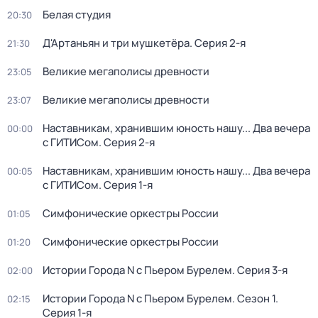
Белая студия
20:30
Д'Артаньян и три мушкетёра
. Серия 2-я
21:30
Великие мегаполисы древности
23:05
Великие мегаполисы древности
23:07
Наставникам, хранившим юность нашу... Два вечера
00:00
с ГИТИСом
. Серия 2-я
Наставникам, хранившим юность нашу... Два вечера
00:05
с ГИТИСом
. Серия 1-я
Симфонические оркестры России
01:05
Симфонические оркестры России
01:20
Истории Города N с Пьером Бурелем
. Серия 3-я
02:00
Истории Города N с Пьером Бурелем
. Сезон 1
.
02:15
Серия 1-я