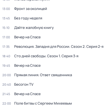
Фронт за околицей
13:00
Без году неделя
13:45
Дайте жалобную книгу
15:10
Вeчер на Спасe
17:00
Революция. Западня для России
. Сезон 2
. Серия 2-я
17:35
Сто дней свободы
. Сезон 1
. Серия 3-я
18:40
Вeчер на Спасe
19:45
Прямая линия. Ответ священника
20:00
Бесогон TV
20:40
Вeчер на Спасe
21:45
Поле битвы с Сергеем Михеевым
22:00