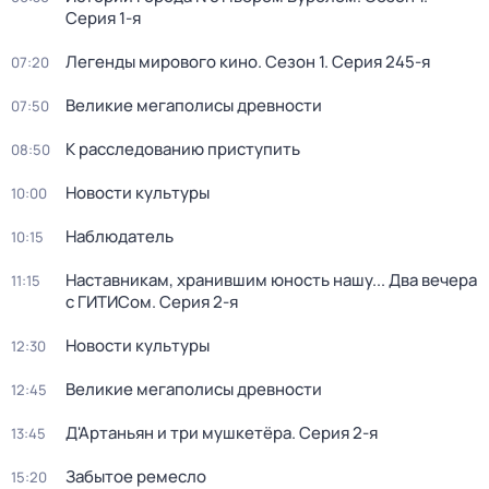
Серия 1-я
Легенды мирового кино
. Сезон 1
. Серия 245-я
07:20
Великие мегаполисы древности
07:50
К расследованию приступить
08:50
Новости культуры
10:00
Наблюдатель
10:15
Наставникам, хранившим юность нашу... Два вечера
11:15
с ГИТИСом
. Серия 2-я
Новости культуры
12:30
Великие мегаполисы древности
12:45
Д'Артаньян и три мушкетёра
. Серия 2-я
13:45
Забытое ремесло
15:20