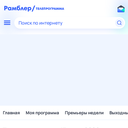
Поиск по интернету
Главная
Моя программа
Премьеры недели
Выходн