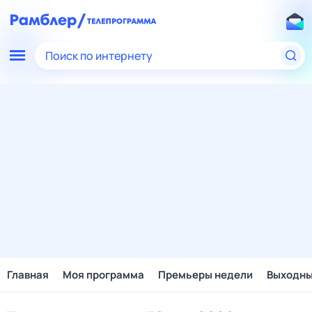
Поиск по интернету
Главная
Моя программа
Премьеры недели
Выходн