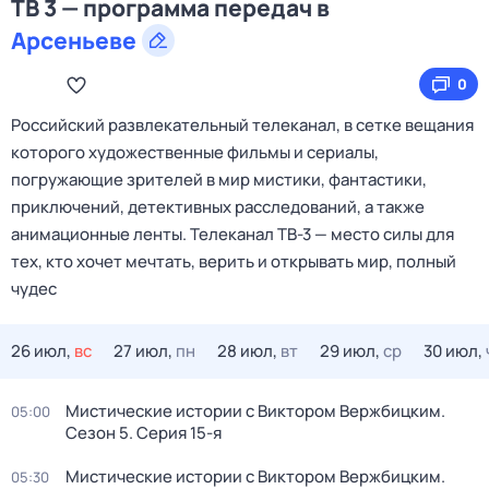
ТВ 3 — программа передач в
Арсеньеве
0
Российский развлекательный телеканал, в сетке вещания
которого художественные фильмы и сериалы,
погружающие зрителей в мир мистики, фантастики,
приключений, детективных расследований, а также
анимационные ленты. Телеканал ТВ-3 — место силы для
тех, кто хочет мечтать, верить и открывать мир, полный
чудес
26 июл,
вс
27 июл,
пн
28 июл,
вт
29 июл,
ср
30 июл,
Мистические истории с Виктором Вержбицким
.
05:00
Сезон 5
. Серия 15-я
Мистические истории с Виктором Вержбицким
.
05:30