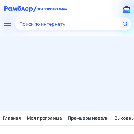
Поиск по интернету
Главная
Моя программа
Премьеры недели
Выходн