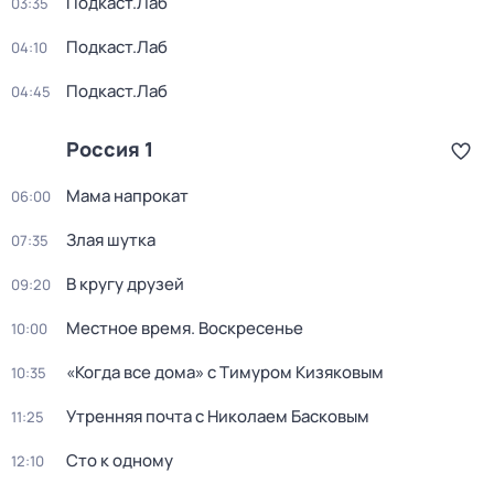
Подкаст.Лаб
03:35
Подкаст.Лаб
04:10
Подкаст.Лаб
04:45
Россия 1
Мама напрокат
06:00
Злая шутка
07:35
В кругу друзей
09:20
Местное время. Воскресенье
10:00
«Когда все дома» с Тимуром Кизяковым
10:35
Утренняя почта с Николаем Басковым
11:25
Сто к одному
12:10