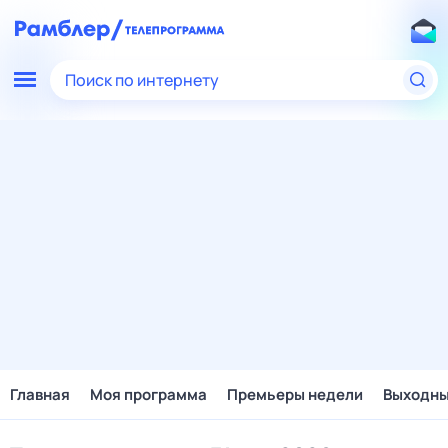
Поиск по интернету
Главная
Моя программа
Премьеры недели
Выходн