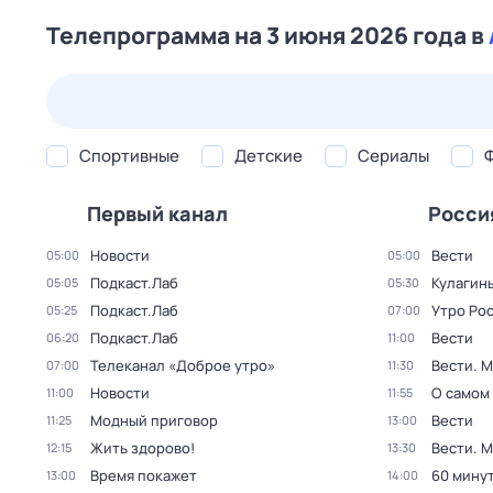
Телепрограмма на 3 июня 2026 года в
23 июл,
чт
24 июл,
пт
25 июл,
сб
26 июл,
вс
Спортивные
Детские
Сериалы
Первый канал
Росси
Новости
Вести
05:00
05:00
Подкаст.Лаб
Кулагин
05:05
05:30
Подкаст.Лаб
Утро Ро
05:25
07:00
Подкаст.Лаб
Вести
06:20
11:00
Телеканал «Доброе утро»
Вести. 
07:00
11:30
Новости
О самом
11:00
11:55
Модный приговор
Вести
11:25
13:00
Жить здорово!
Вести. 
12:15
13:30
Время покажет
60 мину
13:00
14:00