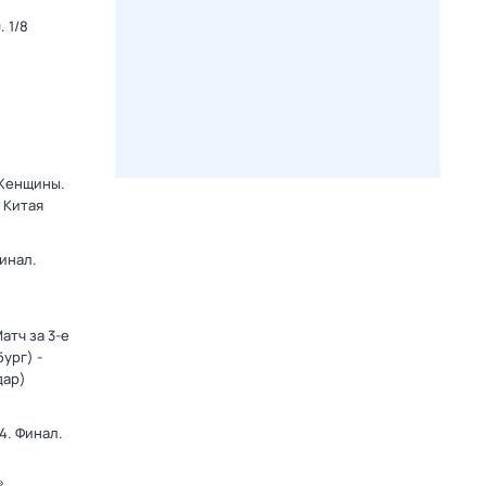
 1/8
 Женщины.
 Китая
инал.
атч за 3-е
ург) -
дар)
4. Финал.
»