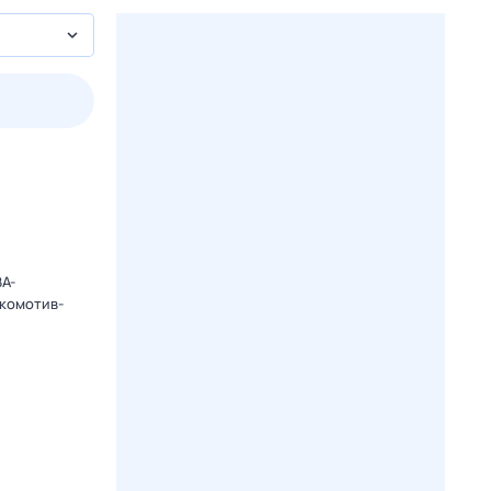
пт
1 авг,
сб
2 авг,
вс
3 авг,
пн
4 авг,
вт
Вчера
Сегод
ВА-
окомотив-