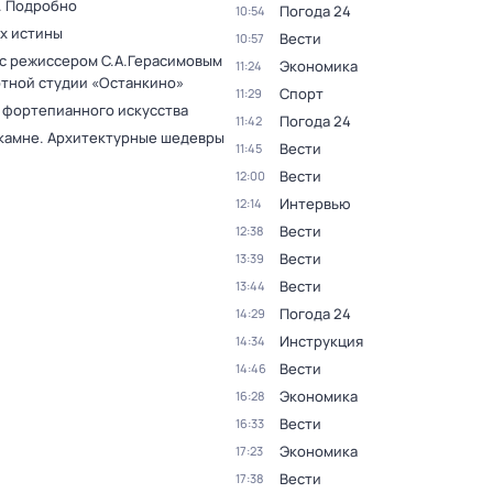
. Подробно
Погода 24
10:54
ах истины
Вести
10:57
 с режиссером С.А.Герасимовым
Экономика
11:24
ртной студии «Останкино»
Спорт
11:29
 фортепианного искусства
Погода 24
11:42
 камне. Архитектурные шедевры
Вести
11:45
Вести
12:00
Интервью
12:14
Вести
12:38
Вести
13:39
Вести
13:44
Погода 24
14:29
Инструкция
14:34
Вести
14:46
Экономика
16:28
Вести
16:33
Экономика
17:23
Вести
17:38