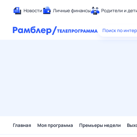
Новости
Личные финансы
Родители и дет
Здоровье
Поиск по инте
Развлечен
Дом и уют
Спорт
Карьера
Авто
Технологи
Жизненные
Сберегаем
Гороскопы
Главная
Моя программа
Премьеры недели
Вых