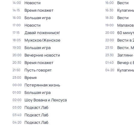
Новости
Вести
14:00
16:00
Время покажет
Кулагин
14:15
16:30
Большая игра
Вести
16:00
18:30
Новости
Малахов
17:00
19:00
Давай поженимся!
60 мину
17:15
20:00
Мужское/Женское
Вести в 
18:05
22:00
Большая игра
Вести. 
19:00
23:10
Вечерние новости
Загляни 
20:00
23:30
Время покажет
Вечер с
20:30
01:40
Пусть говорят
Кулагин
21:50
04:20
Время
23:00
Потерянная жизнь
00:00
Большая игра
01:00
Шоу Вована и Лексуса
02:00
Подкаст.Лаб
03:00
Подкаст.Лаб
03:40
Подкаст.Лаб
04:20