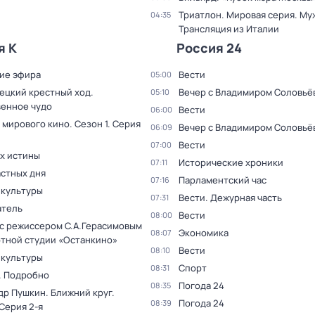
Триатлон. Мировая серия. Му
04:35
Трансляция из Италии
я К
Россия 24
ие эфира
Вести
05:00
ецкий крестный ход.
Вечер с Владимиром Соловьё
05:10
енное чудо
Вести
06:00
 мирового кино
. Сезон 1
. Серия
Вечер с Владимиром Соловьё
06:09
Вести
07:00
ах истины
Исторические хроники
07:11
астных дня
Парламентский час
07:16
 культуры
Вести. Дежурная часть
07:31
тель
Вести
08:00
 с режиссером С.А.Герасимовым
Экономика
08:07
ртной студии «Останкино»
Вести
08:10
 культуры
Спорт
08:31
. Подробно
Погода 24
08:35
др Пушкин. Ближний круг
.
Погода 24
08:39
 Серия 2-я