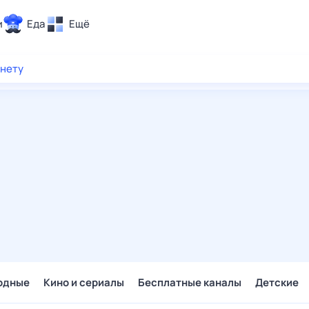
и
Еда
Ещё
Почта
рнету
ия и отдых
Поиск
Погода
ТВ-программа
и и тренды
 ситуации
 вместе
Помощь
одные
Кино и сериалы
Бесплатные каналы
Детские