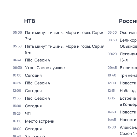
НТВ
Росси
Пять минут тишины. Море и горы
. Серия
Окончан
05:00
05:00
7-я
Великор
08:30
Пять минут тишины. Море и горы
. Серия
Обыкнов
05:50
8-я
Легенды
09:20
Пёс
. Сезон 4
16-я
06:40
Утро. Самое лучшее
В поиск
08:30
09:45
Сегодня
Три нен
10:00
10:40
Пёс
. Сезон 4
Новости
10:25
12:00
Сегодня
Наблюда
12:00
12:15
Пёс
. Сезон 4
Встреча
12:35
13:15
в Конце
Сегодня
15:00
Новости
14:30
ЧП
15:25
Новости
14:45
Место встречи
16:00
Алексан
15:00
Сегодня
18:00
Сезон 1
.
За гранью
18:45