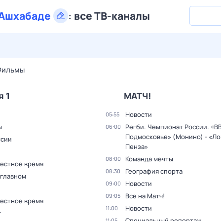
Ашхабаде
:
все ТВ-каналы
27 июл,
пн
28 июл,
вт
29 июл,
ср
30 июл,
чт
31 июл,
Фильмы
я 1
МАТЧ!
Новости
05:55
ы
Регби. Чемпионат России. «В
06:00
Подмосковье» (Монино) - «Л
ссии
Пенза»
Команда мечты
08:00
Местное время
География спорта
08:30
 главном
Новости
09:00
Все на Матч!
09:05
Местное время
Новости
11:00
т
Специальный репортаж
11:05