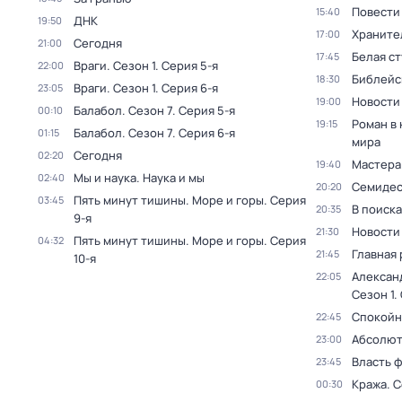
Повести
15:40
ДНК
19:50
Храните
17:00
Сегодня
21:00
Белая с
17:45
Враги
. Сезон 1
. Серия 5-я
22:00
Библейс
18:30
Враги
. Сезон 1
. Серия 6-я
23:05
Новости
19:00
Балабол
. Сезон 7
. Серия 5-я
00:10
Роман в
19:15
Балабол
. Сезон 7
. Серия 6-я
01:15
мира
Сегодня
02:20
Мастера
19:40
Мы и наука. Наука и мы
02:40
Семидес
20:20
Пять минут тишины. Море и горы
. Серия
03:45
В поиск
20:35
9-я
Новости
21:30
Пять минут тишины. Море и горы
. Серия
04:32
Главная 
21:45
10-я
Алексан
22:05
Сезон 1
.
Спокойн
22:45
Абсолют
23:00
Власть 
23:45
Кража
. 
00:30