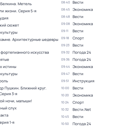
Вести
08:40
 Белкина. Метель
Экономика
08:45
ли жизни
. Серия 5-я
Вести
08:48
тудия
Экономика
09:08
кий сюжет
Вести
09:11
 культуры
Спорт
09:18
 камне. Архитектурные шедевры
Вести
09:23
 фортепианного искусства
Погода 24
09:32
ятые
Погода 24
09:36
ах истины
Экономика
09:44
 культуры
Вести
09:47
роль
Инструкция
09:51
др Пушкин. Ближний круг
.
Вести
10:00
 Серия 3-я
Экономика
10:20
ой ночи, малыши!
Спорт
10:24
ный слух
Вести.Net
10:32
факта
Вести
10:45
Серия 1-я
Погода 24
10:50