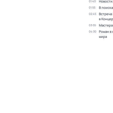
Новости
01:40
В поиск
01:55
Встреча
02:45
в Конце
Мастера
03:55
Роман в
04:30
мира