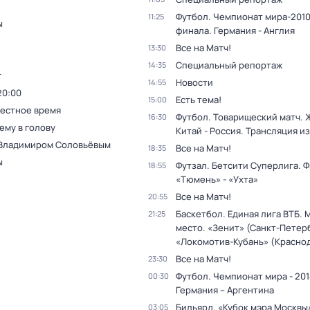
Футбол. Чемпионат мира-2010.
11:25
ы
финала. Германия - Англия
Все на Матч!
13:30
Специальный репортаж
14:35
т
Новости
14:55
20:00
Есть тема!
15:00
Местное время
Футбол. Товарищеский матч.
16:30
ему в голову
Китай - Россия. Трансляция из
 Владимиром Соловьёвым
Все на Матч!
18:35
ы
Футзал. Бетсити Суперлига. Ф
18:55
«Тюмень» - «Ухта»
Все на Матч!
20:55
Баскетбол. Единая лига ВТБ. М
21:25
место. «Зенит» (Санкт-Петерб
«Локомотив-Кубань» (Красно
Все на Матч!
23:30
Футбол. Чемпионат мира - 201
00:30
Германия – Аргентина
Бильярд. «Кубок мэра Москвы
03:05