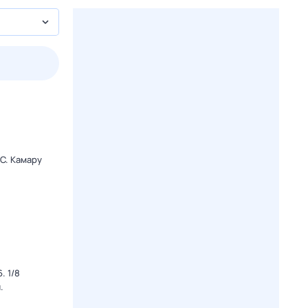
2 авг,
вс
3 авг,
пн
4 авг,
вт
5 авг,
ср
Вчера
Сегодня
C. Камару
. 1/8
.