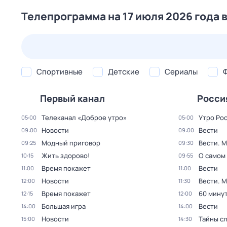
Телепрограмма на 17 июля 2026 года 
24 июл,
пт
25 июл,
сб
26 июл,
вс
27 июл,
пн
Спортивные
Детские
Сериалы
Первый канал
Росси
Телеканал «Доброе утро»
Утро Ро
05:00
05:00
Новости
Вести
09:00
09:00
Модный приговор
Вести. 
09:25
09:30
Жить здорово!
О самом
10:15
09:55
Время покажет
Вести
11:00
11:00
Новости
Вести. 
12:00
11:30
Время покажет
60 мину
12:15
12:00
Большая игра
Вести
14:00
14:00
Новости
Тайны с
15:00
14:30