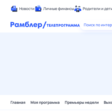
Новости
Личные финансы
Родители и дет
Здоровье
Поиск по инте
Развлечен
Дом и уют
Спорт
Карьера
Авто
Технологи
Жизненные
Сберегаем
Гороскопы
Главная
Моя программа
Премьеры недели
Вых