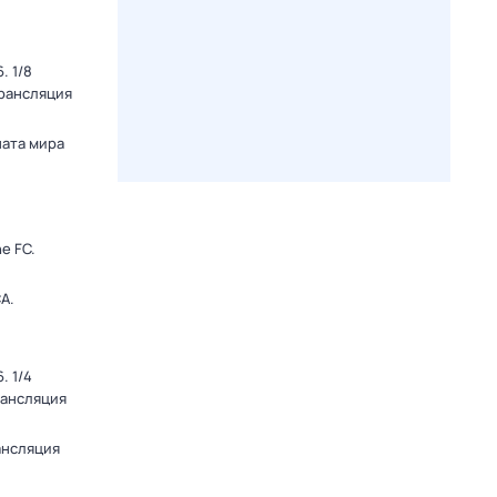
. 1/8
Трансляция
ната мира
e FC.
А.
. 1/4
рансляция
ансляция