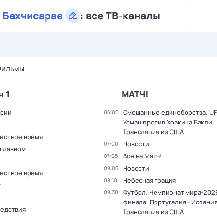
в
Бахчисарае
:
все ТВ-каналы
28 июл,
вт
29 июл,
ср
30 июл,
чт
31 июл,
пт
1 авг,
сб
Фильмы
я 1
МАТЧ!
ссии
Смешанные единоборства. UF
06:00
Усман против Хоакина Бакли.
Трансляция из США
Местное время
Новости
07:00
 главном
Все на Матч!
07:05
Новости
09:05
Местное время
Небесная грация
09:10
т
Футбол. Чемпионат мира-2026
09:30
финала. Португалия - Испания
ледствия
Трансляция из США