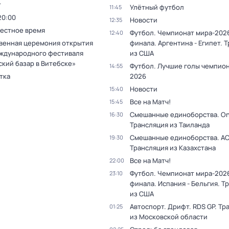
т
Улётный футбол
11:45
20:00
Новости
12:35
Местное время
Футбол. Чемпионат мира-2026
12:40
венная церемония открытия
финала. Аргентина - Египет. 
ждународного фестиваля
из США
ский базар в Витебске»
Футбол. Лучшие голы чемпио
14:55
тка
2026
Новости
15:40
Все на Матч!
15:45
Смешанные единоборства. On
16:30
Трансляция из Таиланда
Смешанные единоборства. АС
19:30
Трансляция из Казахстана
Все на Матч!
22:00
Футбол. Чемпионат мира-2026
23:10
финала. Испания - Бельгия. Т
из США
Автоспорт. Дрифт. RDS GP. Тр
01:25
из Московской области