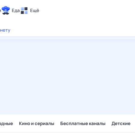
и
Еда
Ещё
Почта
рнету
ия и отдых
Поиск
Погода
ТВ-программа
и и тренды
 ситуации
 вместе
Помощь
одные
Кино и сериалы
Бесплатные каналы
Детские