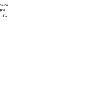
тинга.
рга
e FC.