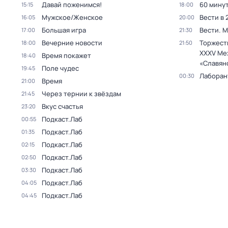
Давай поженимся!
60 мину
15:15
18:00
Мужское/Женское
Вести в 
16:05
20:00
Большая игра
Вести. 
17:00
21:30
Вечерние новости
Торжест
18:00
21:50
XXXV Ме
Время покажет
18:40
«Славян
Поле чудес
19:45
Лаборан
00:30
Время
21:00
Через тернии к звёздам
21:45
Вкус счастья
23:20
Подкаст.Лаб
00:55
Подкаст.Лаб
01:35
Подкаст.Лаб
02:15
Подкаст.Лаб
02:50
Подкаст.Лаб
03:30
Подкаст.Лаб
04:05
Подкаст.Лаб
04:45