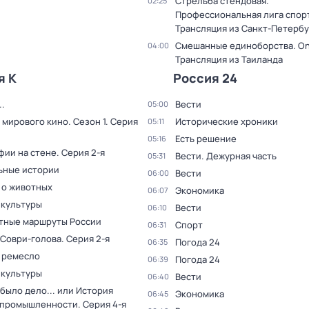
Стрельба стендовая.
02:25
Профессиональная лига спор
Трансляция из Санкт-Петербу
Смешанные единоборства. On
04:00
Трансляция из Таиланда
я К
Россия 24
.
Вести
05:00
 мирового кино
. Сезон 1
. Серия
Исторические хроники
05:11
Есть решение
05:16
фии на стене
. Серия 2-я
Вести. Дежурная часть
05:31
ьные истории
Вести
06:00
 о животных
Экономика
06:07
 культуры
Вести
06:10
тные маршруты России
Спорт
06:31
 Соври-голова
. Серия 2-я
Погода 24
06:35
 ремесло
Погода 24
06:39
 культуры
Вести
06:40
было дело... или История
Экономика
06:45
 промышленности
. Серия 4-я