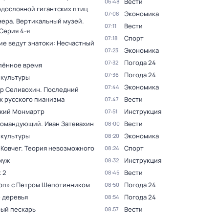
Вести
06:48
одословной гигантских птиц
Экономика
07:08
мера. Вертикальный музей
.
Вести
07:11
 Серия 4-я
Спорт
07:18
ие ведут знатоки: Несчастный
Экономика
07:23
Погода 24
07:32
лённое время
Погода 24
07:36
 культуры
Экономика
07:44
р Селивохин. Последний
к русского пианизма
Вести
07:47
кий Монмартр
Инструкция
07:51
командующий. Иван Затевахин
Вести
08:00
 культуры
Экономика
08:20
 Ковчег. Теория невозможного
Спорт
08:24
муж
Инструкция
08:32
 2
Вести
08:45
оп» с Петром Шепотинником
Погода 24
08:50
 деревья
Погода 24
08:54
ый пескарь
Вести
08:57