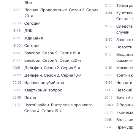
19-я
Тайны р
13:15
Лесник. Продолжение
. Сезон 2
. Серия
15:00
Кунстка
14:10
20-я
Сезон 1
.
Сегодня
16:00
Следств
14:50
ДНК
16:45
случай
Жди меня
17:55
Запечат
16:30
Сегодня
19:00
Новости
17:00
Балабол
. Сезон 9
. Серия 19-я
20:00
Владими
17:15
Балабол
. Сезон 9
. Серия 20-я
романти
21:07
Дельфин
. Сезон 2
. Серия 9-я
Московс
22:15
17:50
Дельфин
. Сезон 2
. Серия 10-я
Третий 
23:20
18:35
Идеальное убийство
Новости
00:25
19:30
Квартирный вопрос
Невский
02:00
19:45
Петля
Вечный 
02:50
20:15
Чужой район. Выстрел из прошлого
.
2 Верник
04:20
22:50
Сезон 4
. Серия 13-я
«Кинеск
00:35
Большие
01:15
Премудр
02:45