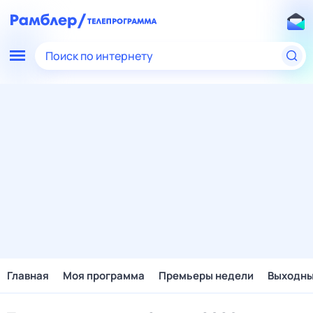
Поиск по интернету
Главная
Моя программа
Премьеры недели
Выходн