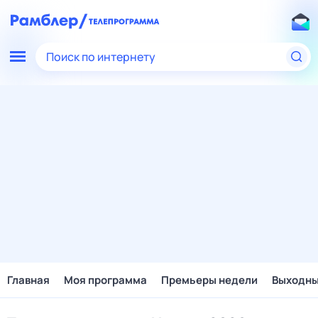
Поиск по интернету
Главная
Моя программа
Премьеры недели
Выходн