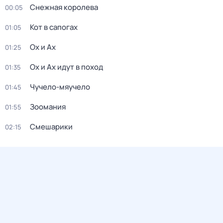
Снежная королева
00:05
Кот в сапогах
01:05
Ох и Ах
01:25
Ох и Ах идут в поход
01:35
Чучело-мяучело
01:45
Зоомания
01:55
Смешарики
02:15