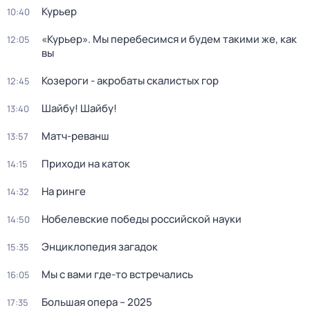
Курьер
10:40
«Курьер». Мы перебесимся и будем такими же, как
12:05
вы
Козероги - акробаты скалистых гор
12:45
Шайбу! Шайбу!
13:40
Матч-реванш
13:57
Приходи на каток
14:15
На ринге
14:32
Нобелевские победы российской науки
14:50
Энциклопедия загадок
15:35
Мы с вами где-то встречались
16:05
Большая опера – 2025
17:35