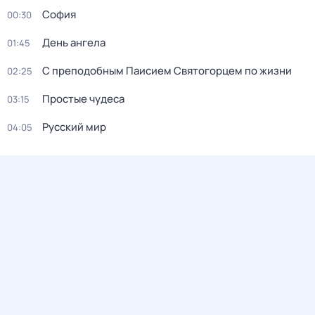
София
00:30
День ангела
01:45
С преподобным Паисием Святогорцем по жизни
02:25
Простые чудеса
03:15
Русский мир
04:05