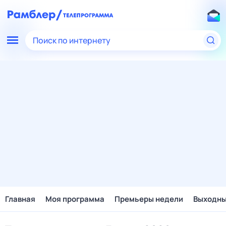
Поиск по интернету
Главная
Моя программа
Премьеры недели
Выходн