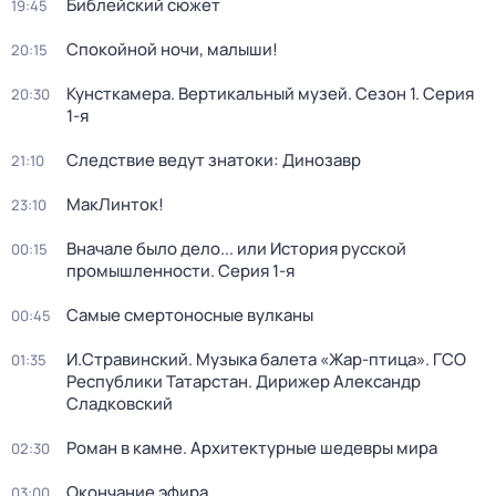
Библейский сюжет
19:45
Спокойной ночи, малыши!
20:15
Кунсткамера. Вертикальный музей
. Сезон 1
. Серия
20:30
1-я
Следствие ведут знатоки: Динозавр
21:10
МакЛинток!
23:10
Вначале было дело... или История русской
00:15
промышленности
. Серия 1-я
Самые смертоносные вулканы
00:45
И.Стравинский. Музыка балета «Жар-птица». ГСО
01:35
Республики Татарстан. Дирижер Александр
Сладковский
Роман в камне. Архитектурные шедевры мира
02:30
Окончание эфира
03:00