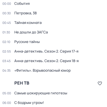
События
00:00
Петровка, 38
00:30
Тайная комната
00:45
Не дошли до ЗАГСа
01:30
Русские тайны
02:10
Анна-детективъ
. Сезон 2
. Серия 17-я
02:55
Анна-детективъ
. Сезон 2
. Серия 18-я
03:45
«Фитиль». Взрывоопасный юмор
04:35
РЕН ТВ
Самые шoкиpующие гипотезы
05:00
С бодрым утром!
06:00