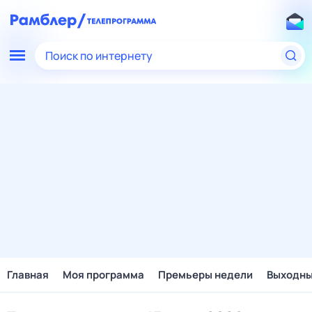
Поиск по интернету
Главная
Моя программа
Премьеры недели
Выходн