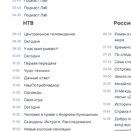
Подкаст.Лаб
03:05
Подкаст.Лаб
03:40
Подкаст.Лаб
04:20
НТВ
Росси
Центральное телевидение
Роман в
06:40
06:30
мира
Сегодня
08:00
Бременс
07:05
У нас выигрывают!
08:20
По след
07:25
Сегодня
10:00
Семь ст
07:45
Первая передача
10:20
Острова
09:05
Чудо техники
11:00
Земля л
09:50
Дачный ответ
12:00
Михайло
10:20
НашПотребНадзор
13:00
XI Межд
12:00
Однажды...
14:00
песни «
Своя игра
15:00
Историч
13:20
Сегодня
16:00
Страна 
13:55
Человек в праве с Андреем Куницыным
16:20
Добро п
14:35
Скандалы. Интриги. Расследования
17:00
вход во
Новые русские сенсации
18:00
можете?