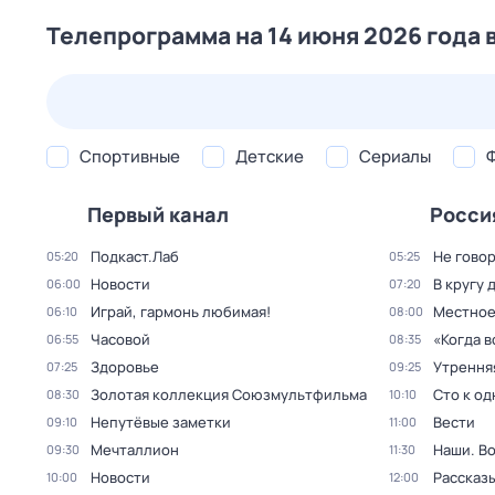
Телепрограмма на 14 июня 2026 года 
23 июл,
чт
24 июл,
пт
25 июл,
сб
26 июл,
вс
Спортивные
Детские
Сериалы
Первый канал
Росси
Подкаст.Лаб
Не говор
05:20
05:25
Новости
В кругу 
06:00
07:20
Играй, гармонь любимая!
Местное
06:10
08:00
Часовой
«Когда 
06:55
08:35
Здоровье
Утрення
07:25
09:25
Золотая коллекция Союзмультфильма
Сто к о
08:30
10:10
Непутёвые заметки
Вести
09:10
11:00
Мечталлион
Наши. В
09:30
11:30
Новости
Рассказы
10:00
12:00