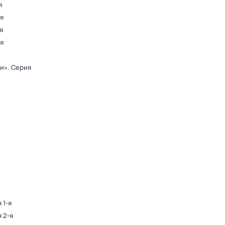
я
-я
я
-я
ди»
. Серия
 1-я
я 2-я