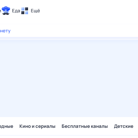
и
Еда
Ещё
Почта
рнету
ия и отдых
Поиск
Погода
ТВ-программа
и и тренды
 ситуации
 вместе
Помощь
одные
Кино и сериалы
Бесплатные каналы
Детские