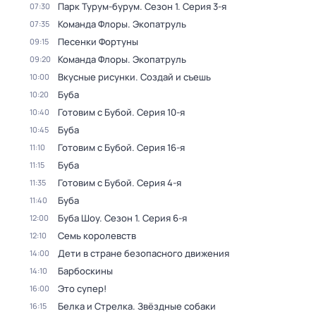
Парк Турум-бурум
. Сезон 1
. Серия 3-я
07:30
Команда Флоры. Экопатруль
07:35
Песенки Фортуны
09:15
Команда Флоры. Экопатруль
09:20
Вкусные рисунки. Создай и съешь
10:00
Буба
10:20
Готовим с Бубой
. Серия 10-я
10:40
Буба
10:45
Готовим с Бубой
. Серия 16-я
11:10
Буба
11:15
Готовим с Бубой
. Серия 4-я
11:35
Буба
11:40
Буба Шоу
. Сезон 1
. Серия 6-я
12:00
Семь королевств
12:10
Дети в стране безопасного движения
14:00
Барбоскины
14:10
Это супер!
16:00
Белка и Стрелка. Звёздные собаки
16:15