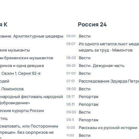
я К
Россия 24
 камне. Архитектурные шедевры
Вести
05:00
Из одного металла льют медал
05:07
кие музыканты
медаль за труд - Мамонтов
ам бременских музыкантов
Вести
06:00
ариков и одна девушка
Вести. Дежурная часть
06:22
. Сезон 1
. Серия 92-я
Вести
07:00
юдей
Расследование Эдуарда Петр
07:01
 Ломоносов
Вести
08:00
ународный фестиваль народной
Репортаж
08:17
Добровидение»
Репортаж
08:31
еские курорты России
Вести
09:00
птиц
Репортаж
09:11
ожаловать, или Посторонним
Рассказы из русской истории
10:00
спрещен. Без сюрпризов не
Вести
11:00
!