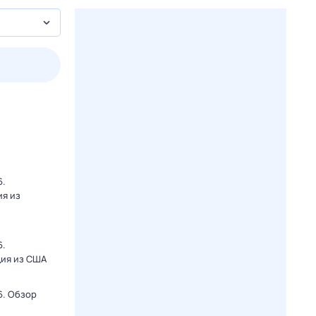
пт
1 авг,
сб
2 авг,
вс
3 авг,
пн
4 авг,
вт
Вчера
Сегод
6.
ия из
6.
ция из США
6. Обзор