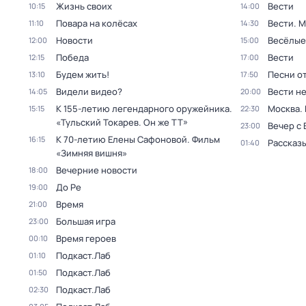
Жизнь своих
Вести
10:15
14:00
Повара на колёсах
Вести. 
11:10
14:30
Новости
Весёлые
12:00
15:00
Победа
Вести
12:15
17:00
Будем жить!
Песни о
13:10
17:50
Видели видео?
Вести н
14:05
20:00
К 155-летию легендарного оружейника.
Москва.
15:15
22:30
«Тульский Токарев. Он же ТТ»
Вечер с
23:00
К 70-летию Елены Сафоновой. Фильм
16:15
Рассказы
01:40
«Зимняя вишня»
Вечерние новости
18:00
До Ре
19:00
Время
21:00
Большая игра
23:00
Время героев
00:10
Подкаст.Лаб
01:10
Подкаст.Лаб
01:50
Подкаст.Лаб
02:30