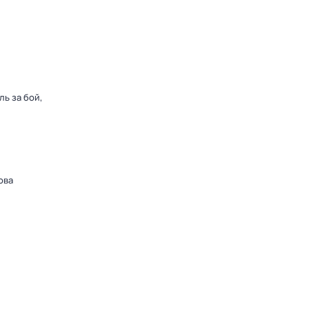
ь за бой,
ова