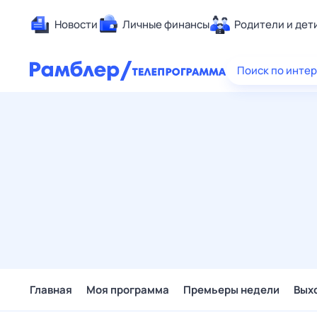
Новости
Личные финансы
Родители и дет
Здоровье
Поиск по инте
Развлечен
Дом и уют
Спорт
Карьера
Авто
Технологи
Жизненные
Сберегаем
Гороскопы
Главная
Моя программа
Премьеры недели
Вых