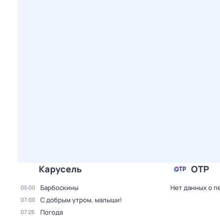
Карусель
ОТР
Барбоскины
Нет данных о п
05:00
С добрым утром, малыши!
07:00
Погода
07:25