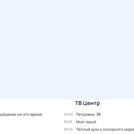
ТВ Центр
ередачах на это время
Петровка, 38
05:00
Мой герой
05:10
Тёплый дом у холодного моря
05:45