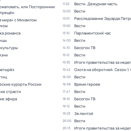
Вести. Дежурная часть
11:22
ожаловать, или Посторонним
Вести
12:00
спрещён
Расследование Эдуарда Петр
12:01
а мира» с Михаилом
уком
Вести
13:00
ка романса
Парламентский час
13:10
ицы
Вести
14:00
 культуры
Бесогон ТВ
14:10
изни
Вести
15:12
Итоги правительства за неде
15:30
четырёх
Охота на оборотней
. Сезон 1
.
15:42
птиц
Вести
16:00
еские курорты России
Время героев
16:08
ие страсти
Вести
17:47
ие эфира
Бесогон ТВ
18:10
Вести
19:12
За лентой
19:23
Вести
20:00
Итоги правительства за неде
20:13