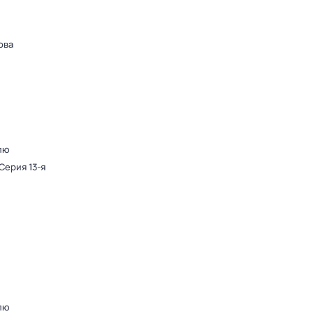
ова
лю
 Серия 13-я
лю