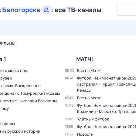
в
Белогорске
:
все ТВ-каналы
27 июл,
пн
28 июл,
вт
29 июл,
ср
30 июл,
чт
31 июл,
Фильмы
я 1
МАТЧ!
ите мне о нём
Все на Матч!
06:00
друзей
Футбол. Чемпионат мира-202
06:40
Австралия - Турция. Трансляц
 время. Воскресенье
Канады
все дома» с Тимуром Кизяковым
Все на Матч!
09:00
я почта с Николаем Басковым
Футбол. Чемпионат мира-202
10:05
дному
Бразилия - Марокко. Трансля
Улётный футбол
12:15
оенкоры
Футбол. Чемпионат мира-202
13:05
 из русской истории
Новости
13:35