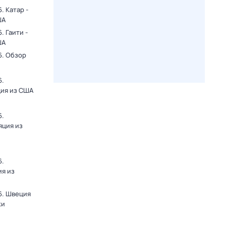
. Катар -
ША
 Гаити -
ША
6. Обзор
6.
ция из США
6.
яция из
6.
ия из
6. Швеция
ки