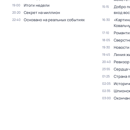
Итоги недели
19:00
Добро п
15:15
Секрет на миллион
вход во
20:20
Основано на реальных событиях
«Картин
22:40
16:30
Ковальч
Романти
17:10
Сверстн
18:05
Новости
19:30
Линия ж
19:45
Ревизор
20:40
Сердца 
23:55
Страна 
01:25
Историч
02:05
Шпионск
02:35
Окончан
03:00