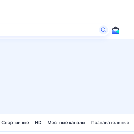
Спортивные
HD
Местные каналы
Познавательные