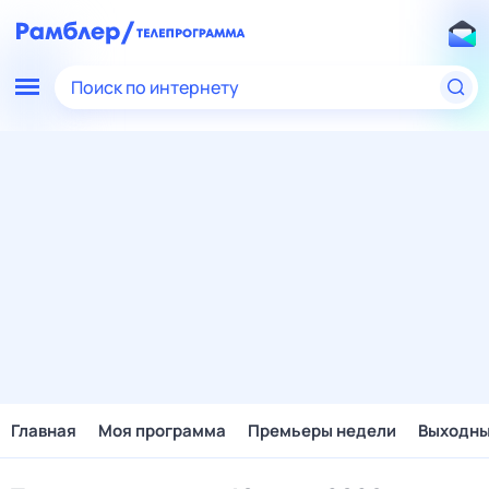
Поиск по интернету
Главная
Моя программа
Премьеры недели
Выходн