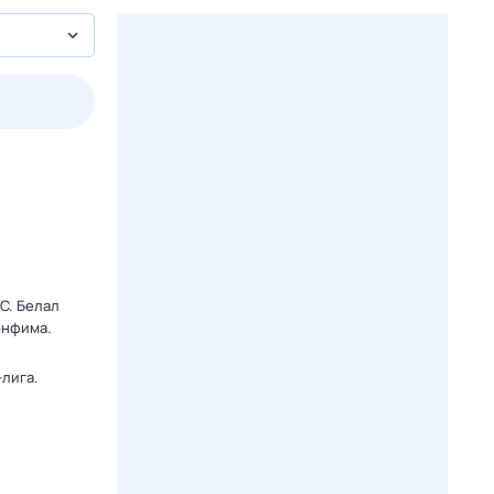
2 авг,
вс
3 авг,
пн
4 авг,
вт
5 авг,
ср
Вчера
Сегодня
C. Белал
онфима.
лига.