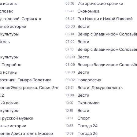
ах истины
Исторические хроники
05:36
словах
Экономика
05:41
ад головой
. Серия 4-я
Pro Налоги с Никой Янковой
05:46
ьные истории
Вести
06:00
 культуры
Вечер с Владимиром Соловьё
06:10
тель
Вести
07:00
Вечер с Владимиром Соловьё
07:10
 культуры
Вести
08:00
. Подробно
Вечер с Владимиром Соловьё
08:09
ах истины
Вести
09:00
артинки. Тамара Полетика
Новороссия
09:02
ения Электроника
. Серия 3-я
Вести. Дежурная часть
09:31
 2
Вести
10:00
ый домик
Экономика
10:07
 культуры
Вести
10:10
 русской музыки
Спорт
10:31
ьные истории
Погода 24
10:35
ения Аристотеля в Москве
Погода 24
10:39