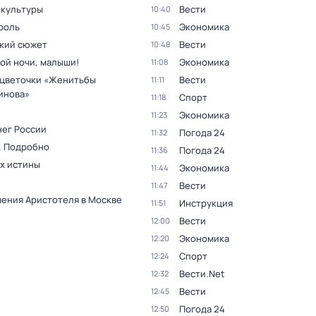
 культуры
Вести
10:40
роль
Экономика
10:45
кий сюжет
Вести
10:48
ой ночи, малыши!
Экономика
11:08
цветочки «Женитьбы
Вести
11:11
инова»
Спорт
11:18
Экономика
11:23
нег России
Погода 24
11:32
. Подробно
Погода 24
11:36
ах истины
Экономика
11:44
Вести
11:47
ения Аристотеля в Москве
Инструкция
11:51
Вести
12:00
Экономика
12:20
Спорт
12:24
Вести.Net
12:32
Вести
12:45
Погода 24
12:50