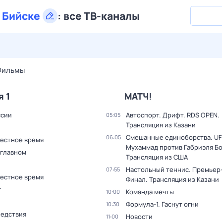
в
Бийске
:
все ТВ-каналы
28 июл,
вт
29 июл,
ср
30 июл,
чт
31 июл,
пт
1 авг,
сб
Фильмы
я 1
МАТЧ!
ссии
Автоспорт. Дрифт. RDS OPEN.
05:05
Трансляция из Казани
Смешанные единоборства. UF
06:05
Местное время
Мухаммад против Габриэля Б
 главном
Трансляция из США
Настольный теннис. Премьер-
07:55
Местное время
Финал. Трансляция из Казани
т
Команда мечты
10:00
Формула-1. Гаснут огни
10:30
ледствия
Новости
11:00