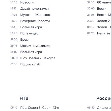
Новости
60 мину
16:00
18:00
Давай поженимся!
Вести
16:15
20:00
Мужское/Женское
Вести. 
17:05
21:40
Вечерние новости
Холоп 2
18:00
22:00
Большая игра
Холоп. 
18:40
00:15
Поле чудес
Непутёв
19:45
02:20
Время
21:00
Между нами химия
21:45
Большая игра
23:00
Шоу Вована и Лексуса
00:00
Подкаст.Лаб
01:05
НТВ
Росси
Пёс
. Сезон 5
. Серия 13-я
Диалоги
05:10
06:30