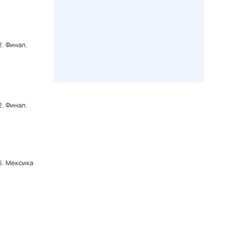
. Финал.
. Финал.
6. Мексика
и