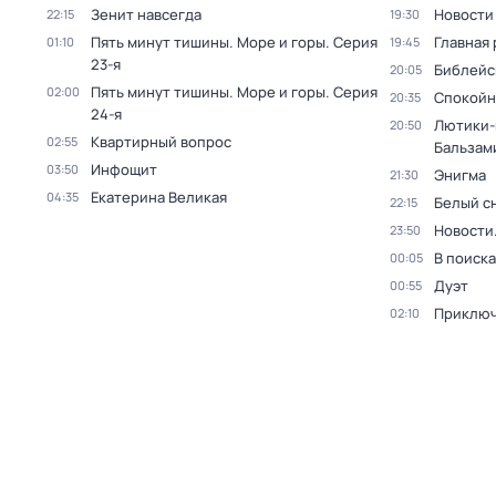
Зенит навсегда
Новости
22:15
19:30
Пять минут тишины. Море и горы
. Серия
Главная 
01:10
19:45
23-я
Библейс
20:05
Пять минут тишины. Море и горы
. Серия
02:00
Спокойн
20:35
24-я
Лютики-
20:50
Квартирный вопрос
02:55
Бальзам
Инфощит
03:50
Энигма
21:30
Екатерина Великая
04:35
Белый с
22:15
Новости
23:50
В поиск
00:05
Дуэт
00:55
Приключ
02:10