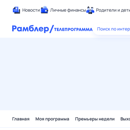
Новости
Личные финансы
Родители и дет
Здоровье
Поиск по инте
Развлечен
Дом и уют
Спорт
Карьера
Авто
Технологи
Жизненные
Сберегаем
Гороскопы
Главная
Моя программа
Премьеры недели
Вых