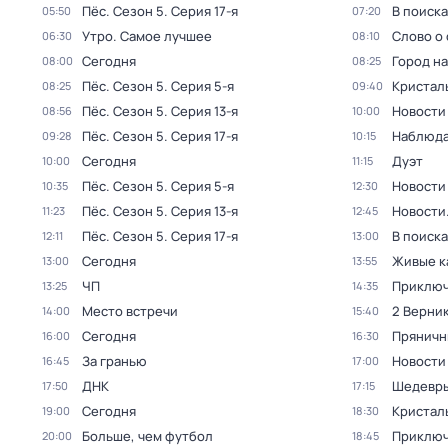
Пёс
. Сезон 5
. Серия 17-я
В поиск
05:50
07:20
Утро. Самое лучшее
Слово о 
06:30
08:10
Сегодня
Город н
08:00
08:25
Пёс
. Сезон 5
. Серия 5-я
Кристал
08:25
09:40
Пёс
. Сезон 5
. Серия 13-я
Новости
08:56
10:00
Пёс
. Сезон 5
. Серия 17-я
Наблюда
09:28
10:15
Сегодня
Дуэт
10:00
11:15
Пёс
. Сезон 5
. Серия 5-я
Новости
10:35
12:30
Пёс
. Сезон 5
. Серия 13-я
Новости
11:23
12:45
Пёс
. Сезон 5
. Серия 17-я
В поиск
12:11
13:00
Сегодня
Живые к
13:00
13:55
ЧП
Приключ
13:25
14:35
Место встречи
2 Верник
14:00
15:40
Сегодня
Пряничн
16:00
16:30
За гранью
Новости
16:45
17:00
ДНК
Шедевры
17:50
17:15
Сегодня
Кристал
19:00
18:30
Больше, чем футбол
Приключ
20:00
18:45