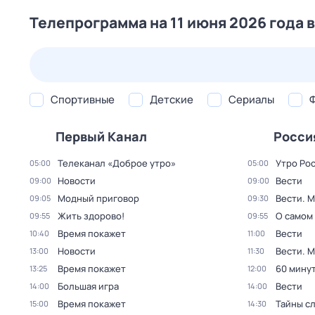
Телепрограмма на 11 июня 2026 года 
24 июл,
пт
25 июл,
сб
26 июл,
вс
27 июл,
пн
Спортивные
Детские
Сериалы
Первый Канал
Росси
Телеканал «Доброе утро»
Утро Ро
05:00
05:00
Новости
Вести
09:00
09:00
Модный приговор
Вести. 
09:05
09:30
Жить здорово!
О самом
09:55
09:55
Время покажет
Вести
10:40
11:00
Новости
Вести. 
13:00
11:30
Время покажет
60 мину
13:25
12:00
Большая игра
Вести
14:00
14:00
Время покажет
Тайны с
15:00
14:30