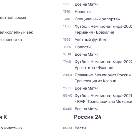
т
Все на Матч!
11:05
Новости
13:10
Местное время
Специальный репортаж
13:15
Футбол. Чемпионат мира-2002
13:35
Великолепный век
Германия - Бразилия
ая невестка
Улётный футбол
15:35
Новости
16:25
Все на Матч!
16:30
Футбол. Чемпионат мира-2022
17:40
Аргентина - Франция
Плавание. Чемпионат России.
20:40
Трансляция из Казани
Все на Матч!
23:10
Футбол. Чемпионат мира-202
00:40
- ЮАР. Трансляция из Мексик
Все на Матч!
04:00
я К
Россия 24
 о животных
Вести
05:00