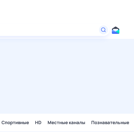
Спортивные
HD
Местные каналы
Познавательные