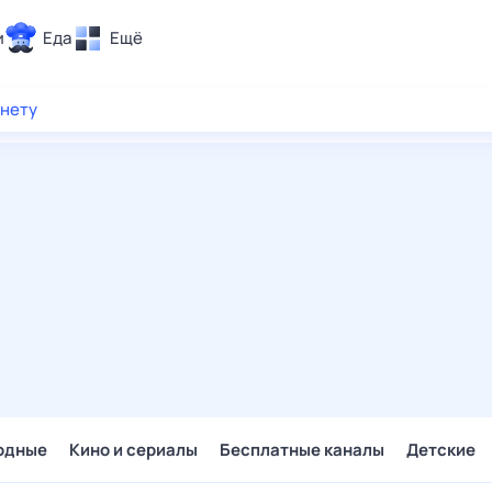
и
Еда
Ещё
Почта
рнету
ия и отдых
Поиск
Погода
ТВ-программа
и и тренды
 ситуации
 вместе
Помощь
одные
Кино и сериалы
Бесплатные каналы
Детские