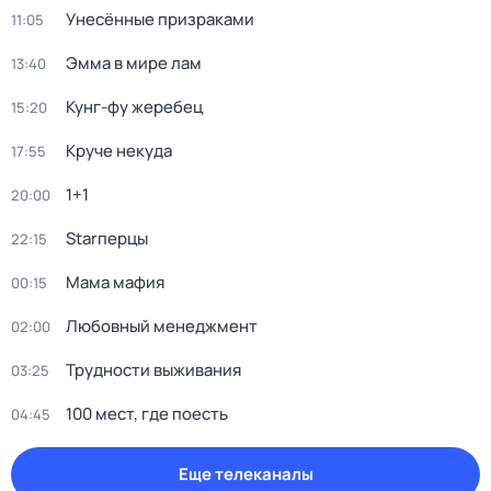
Унесённые призраками
11:05
Эмма в мире лам
13:40
Кунг-фу жеребец
15:20
Круче некуда
17:55
1+1
20:00
Starперцы
22:15
Мама мафия
00:15
Любовный менеджмент
02:00
Трудности выживания
03:25
100 мест, где поесть
04:45
Еще телеканалы