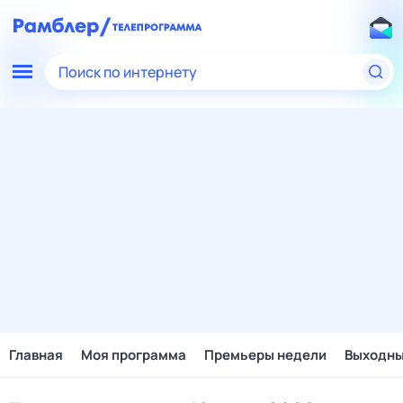
Поиск по интернету
Главная
Моя программа
Премьеры недели
Выходн