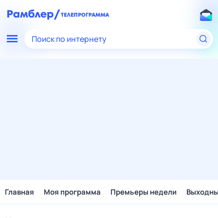
Поиск по интернету
Главная
Моя программа
Премьеры недели
Выходн