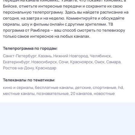
передач на канале Киномикс. Узнайте, что покажет Киномикс в
Бийске, отметьте интересные передачи и сохраните их свою
персональную телепрограмму. Здесь вы найдете расписание на
сегодня, на завтра и на неделю. Комментируйте и обсуждайте
сериалы, шоу и фильмы онлайн с другими зрителями. ТВ
программа от Рамблера — ваш способ смотреть по телевизору
только самое интересное на любых каналах.
Телепрограмма по городам:
Санкт-Петербург
Казань
Нижний Новгород
Челябинск
Екатеринбург
Новосибирск
Сочи
Красноярск
Омск
Самара
Ростов-на-Дону
Краснодар
Телеканалы по тематикам:
кино и сериалы
бесплатные каналы
детские
спортивные
hd
местные каналы
познавательные
20 каналов
новостные