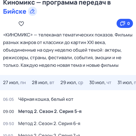
Киномикс — программа передач в
Бийске
0
«КИНОМИКС» — телеканал тематических показов. Фильмы
разных жанров от классики до картин XXI века,
объединенные на одну неделю общей темой: актеры,
режиссеры, страны, фестивали, события, эмоции и не
только. Каждую неделю новая тема и новые фильмы
27 июл,
пн
28 июл,
вт
29 июл,
ср
30 июл,
чт
31 июл,
Чёрная кошка, белый кот
06:05
Метод 2
. Сезон 2
. Серия 5-я
09:00
Метод 2
. Сезон 2
. Серия 6-я
09:50
Метод 2
. Сезон 2
. Серия 7-я
10:50