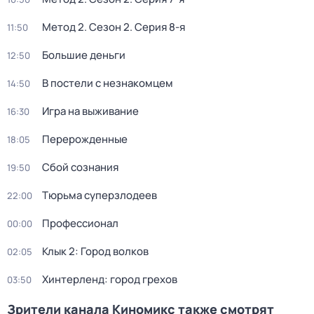
Метод 2
. Сезон 2
. Серия 8-я
11:50
Большие деньги
12:50
В постели с незнакомцем
14:50
Игра на выживание
16:30
Перерожденные
18:05
Сбой сознания
19:50
Тюрьма суперзлодеев
22:00
Профессионал
00:00
Клык 2: Город волков
02:05
Хинтерленд: город грехов
03:50
Зрители канала Киномикс также смотрят