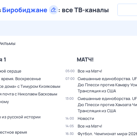
в
Биробиджане
:
все ТВ-каналы
29 июл,
ср
30 июл,
чт
31 июл,
пт
1 авг,
сб
2 авг,
вс
Фильмы
я 1
МАТЧ!
моё сердце
Все на Матч!
05:00
 время. Воскресенье
Смешанные единоборства. UF
07:00
Дю Плесси против Камару Усм
все дома» с Тимуром Кизяковым
Трансляция из США
я почта с Николаем Басковым
Смешанные единоборства. UF
13:00
дному
Дю Плесси против Хамзата Чи
Трансляция из США
 из русской истории
Новости
14:00
Все на Матч!
14:05
Местное время
Футбол. Чемпионат мира-2026
16:30