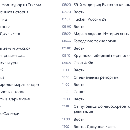
еские курорты России
39-й медотряд.Битва за жизнь
06:20
мешная история
Вести
07:00
птиц
Tucker. Россия 24
07:37
тнова
Вести
08:00
 Джульетта
Мир на ладони. История день
08:22
Городские технологии
08:44
и земли русской
Вести
09:00
 прощается...
Крупнокалиберный переполо
09:10
 культуры
Стоп Фейк
09:38
 2
Вести
10:00
ка
Специальный репортаж
10:16
народов мира в опере
Вести
11:00
в мюзик-холле
Сенат
11:12
птиц
. Серия 28-я
Вести
12:00
и
От пуговицы до небоскрёба: 
12:10
алюминия
 о Сальери
Вести
13:00
Вести. Дежурная часть
13:22