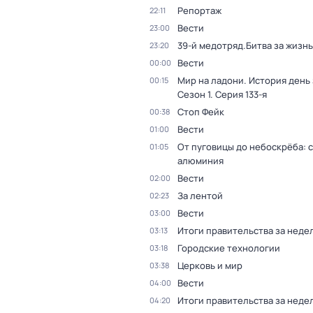
Репортаж
22:11
Вести
23:00
39-й медотряд.Битва за жизнь
23:20
Вести
00:00
Мир на ладони. История день
00:15
Сезон 1
. Серия 133-я
Стоп Фейк
00:38
Вести
01:00
От пуговицы до небоскрёба: 
01:05
алюминия
Вести
02:00
За лентой
02:23
Вести
03:00
Итоги правительства за неде
03:13
Городские технологии
03:18
Церковь и мир
03:38
Вести
04:00
Итоги правительства за неде
04:20