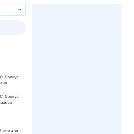
3 авг,
пн
4 авг,
вт
5 авг,
ср
6 авг,
чт
Вчера
Сегодня
C. Дрикус
ана.
C. Дрикус
маева.
. Матч за