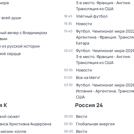
мора
3-е место. Франция - Англия.
Трансляция из США
Улётный футбол
18:45
т всей души
Новости
19:35
Футбол. Чемпионат мира-2022
19:40
ный вечер с Владимиром
Аргентина - Франция. Трансля
вым
Катара
 из русской истории
Футбол. Чемпионат мира-2026
22:40
моё сердце
3-е место. Франция - Англия.
Трансляция из США
Новости
00:55
Все на Матч!
01:00
Футбол. Чемпионат мира-2026
03:30
Испания - Аргентина. Трансля
США
я К
Россия 24
кий сюжет
Вести
05:00
Ганса Христиана Андерсена
Глобальная энергия
05:30
в мюзик-холле
Вести
06:00