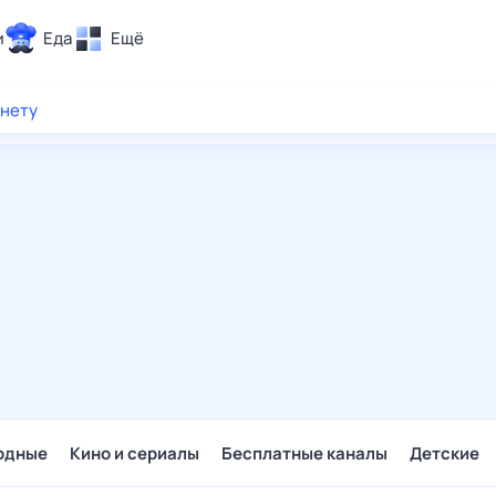
и
Еда
Ещё
Почта
рнету
ия и отдых
Поиск
Погода
ТВ-программа
и и тренды
 ситуации
 вместе
Помощь
одные
Кино и сериалы
Бесплатные каналы
Детские