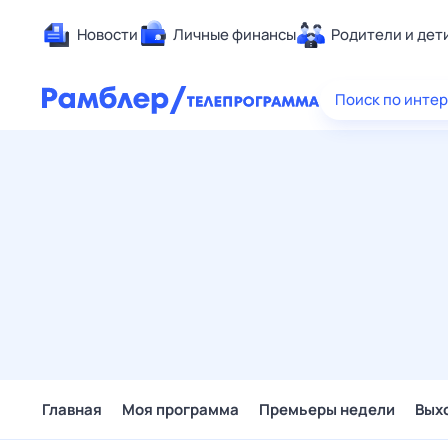
Новости
Личные финансы
Родители и дет
Здоровье
Поиск по инте
Развлечен
Дом и уют
Спорт
Карьера
Авто
Технологи
Жизненные
Сберегаем
Гороскопы
Главная
Моя программа
Премьеры недели
Вых