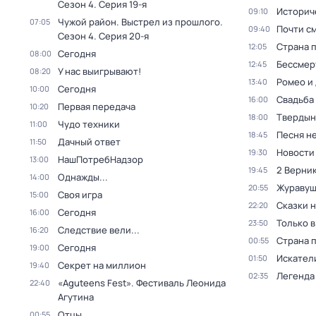
Сезон 4
. Серия 19-я
Историч
09:10
Чужой район. Выстрел из прошлого
.
07:05
Почти с
09:40
Сезон 4
. Серия 20-я
Страна 
12:05
Сегодня
08:00
Бессмер
12:45
У нас выигрывают!
08:20
Ромео и
13:40
Сегодня
10:00
Свадьба
16:00
Первая передача
10:20
Твердын
18:00
Чудо техники
11:00
Песня не
18:45
Дачный ответ
11:50
Новости
19:30
НашПотребНадзор
13:00
2 Верник
19:45
Однажды...
14:00
Журавуш
20:55
Своя игра
15:00
Сказки 
22:20
Сегодня
16:00
Только 
23:50
Следствие вели...
16:20
Страна 
00:55
Сегодня
19:00
Искател
01:50
Секрет на миллион
19:40
Легенда
02:35
«Aguteens Fest». Фестиваль Леонида
22:40
Агутина
Отцы
00:55