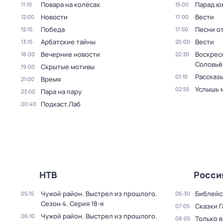
Повара на колёсах
Парад ю
11:10
15:00
Новости
Вести
12:00
17:00
Победа
Песни о
12:15
17:50
Арбатские тайны
Вести
13:15
20:00
Вечерние новости
Воскрес
18:00
22:30
Соловьё
Скрытые мотивы
19:00
Рассказы
01:10
Время
21:00
Услышь 
02:55
Пара на пару
23:00
Подкаст.Лаб
00:40
НТВ
Росси
Чужой район. Выстрел из прошлого
.
Библейс
05:15
06:30
Сезон 4
. Серия 18-я
Сказки 
07:05
Чужой район. Выстрел из прошлого
.
06:10
Только 
08:05