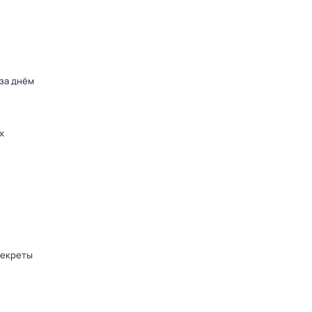
 за днём
х
секреты