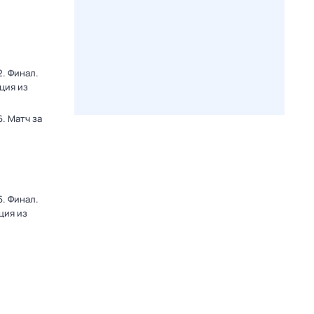
. Финал.
ция из
. Матч за
. Финал.
ция из