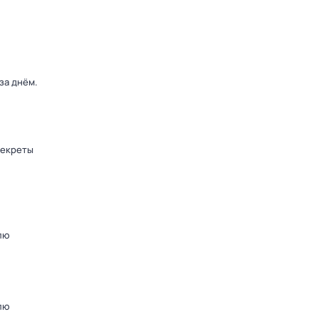
 за днём
.
секреты
лю
лю