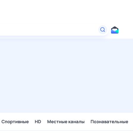
Спортивные
HD
Местные каналы
Познавательные