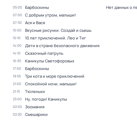
Барбоскины
Нет данных о п
05:00
С добрым утром, малыши!
07:00
Ася и Вася
07:30
Вкусные рисунки. Создай и съешь
10:00
10 лет приключений. Лео и Тиг
10:10
Дети в стране безопасного движения
14:00
Сказочный патруль
14:10
Каникулы Светофоровых
16:30
Барбоскины
17:00
Три кота и море приключений
19:55
Спокойной ночи, малыши!
21:00
Тюленьки
21:15
Ну, погоди! Каникулы
23:00
Зоомания
02:00
Смешарики
02:20