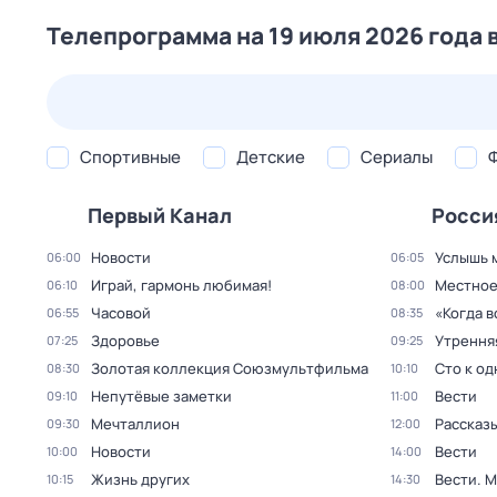
Телепрограмма на 19 июля 2026 года 
25 июл,
сб
26 июл,
вс
27 июл,
пн
28 июл,
вт
Спортивные
Детские
Сериалы
Первый Канал
Росси
Новости
Услышь 
06:00
06:05
Играй, гармонь любимая!
Местное
06:10
08:00
Часовой
«Когда 
06:55
08:35
Здоровье
Утрення
07:25
09:25
Золотая коллекция Союзмультфильма
Сто к о
08:30
10:10
Непутёвые заметки
Вести
09:10
11:00
Мечталлион
Рассказы
09:30
12:00
Новости
Вести
10:00
14:00
Жизнь других
Вести. 
10:15
14:30