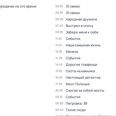
ередачах на это время
10 самых
05:05
10 самых
05:35
Народная дружина
06:00
Выстрел в спину
07:40
Забери меня к себе
09:35
События
11:30
Наша смешная жизнь
11:45
Мачеха
12:35
События
14:30
Дорогие товарищи
14:45
Охота на маньяка
15:30
Настоящий детектив
16:20
Мисс Полиция
17:05
Сжигая за собой мосты
20:55
События
00:15
Петровка, 38
00:30
Тихие люди
00:40