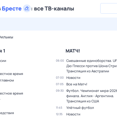
в
Бресте
:
все ТВ-каналы
28 июл,
вт
29 июл,
ср
30 июл,
чт
31 июл,
пт
1 авг,
сб
Фильмы
я 1
МАТЧ!
ссии
Смешанные единоборства. UF
06:00
Дю Плесси против Шона Стри
Трансляция из Австралии
Местное время
Новости
07:00
 главном
Все на Матч!
07:05
Футбол. Чемпионат мира-2026
09:30
Местное время
финала. Англия - Аргентина.
т
Трансляция из США
Улётный футбол
11:45
ледствия
Новости
12:35