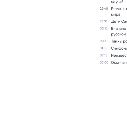
случай
Роман в
22:40
мира
Дети Са
23:10
Вначале 
00:15
русской
Тайны р
00:40
Симфони
01:35
Неизвес
02:15
Окончан
03:00