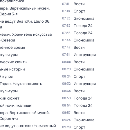
апокалипсиса
Вести
07:11
мера. Вертикальный музей
.
Спорт
07:18
 Серия 3-я
Экономика
07:23
ие ведут ЗнаТоКи. Дело 06
.
Погода 24
07:32
я
Погода 24
07:36
кевич. Хранитель искусства
о Севера
Экономика
07:44
лённое время
Вести
07:47
 культуры
Инструкция
07:51
ческие сюиты
Вести
08:00
ьные истории
Экономика
08:20
 купол
Спорт
08:24
Тарле. Наука выживать
Инструкция
08:32
 культуры
Вести
08:45
кий сюжет
Погода 24
08:50
ой ночи, малыши!
Погода 24
08:54
мера. Вертикальный музей
.
Вести
08:57
 Серия 4-я
Экономика
09:24
ие ведут знатоки: Несчастный
Спорт
09:29