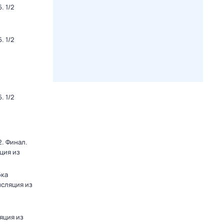
. 1/2
. 1/2
. 1/2
. Финал.
ция из
бка
нсляция из
яция из