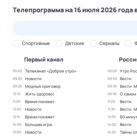
Телепрограмма на 16 июля 2026 года 
24 июл,
пт
25 июл,
сб
26 июл,
вс
27 июл,
пн
Спортивные
Детские
Сериалы
Первый канал
Росси
Телеканал «Доброе утро»
Утро Ро
05:00
05:00
Новости
Вести
09:00
09:00
Модный приговор
Вести. 
09:25
09:30
Жить здорово!
О самом
10:15
09:55
Время покажет
Вести
11:00
11:00
Новости
Вести. 
12:00
11:30
Время покажет
60 мину
12:15
12:00
Большая игра
Вести
14:00
14:00
Новости
Тайны с
15:00
14:30