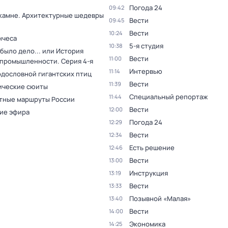
Погода 24
09:42
 камне. Архитектурные шедевры
Вести
09:45
Вести
10:24
нчеса
5-я студия
10:38
было дело... или История
Вести
11:00
 промышленности
. Серия 4-я
Интервью
11:14
одословной гигантских птиц
Вести
11:39
ческие сюиты
Специальный репортаж
11:44
тные маршруты России
Вести
12:00
ие эфира
Погода 24
12:29
Вести
12:34
Есть решение
12:46
Вести
13:00
Инструкция
13:19
Вести
13:33
Позывной «Малая»
13:40
Вести
14:00
Экономика
14:25