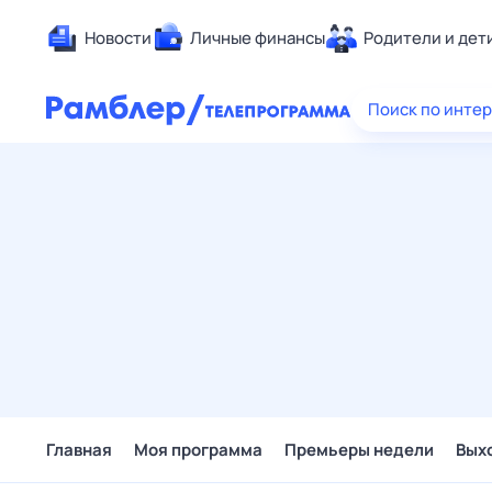
Новости
Личные финансы
Родители и дет
Здоровье
Поиск по инте
Развлечен
Дом и уют
Спорт
Карьера
Авто
Технологи
Жизненные
Сберегаем
Гороскопы
Главная
Моя программа
Премьеры недели
Вых