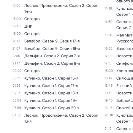
одного 
Лесник. Продолжение
. Сезон 2
. Серия
15:00
Кунстка
14:10
14-я
Сезон 1
.
Сегодня
16:00
Следств
14:50
ДНК
16:45
Серия 2-
Сегодня
19:00
Мая Мит
15:50
Балабол
. Сезон 9
. Серия 17-я
Русског
20:00
Балабол
. Сезон 9
. Серия 18-я
Запечат
21:07
16:30
Дельфин
. Сезон 2
. Серия 7-я
Новости
22:15
17:00
Дельфин
. Сезон 2
. Серия 8-я
Симфони
23:17
17:15
Сегодня
Кристал
00:20
18:00
Купчино
. Сезон 1
. Серия 16-я
Сияющий
00:35
18:15
Купчино
. Сезон 1
. Серия 17-я
Евгений 
01:26
18:45
Купчино
. Сезон 1
. Серия 18-я
Новости
02:17
19:30
Купчино
. Сезон 1
. Серия 19-я
Библейс
03:08
19:45
Купчино
. Сезон 1
. Серия 20-я
Спокойн
03:59
20:15
Лесник. Продолжение
. Сезон 2
. Серия
Кунстка
04:50
20:30
13-я
Сезон 1
.
Следств
21:10