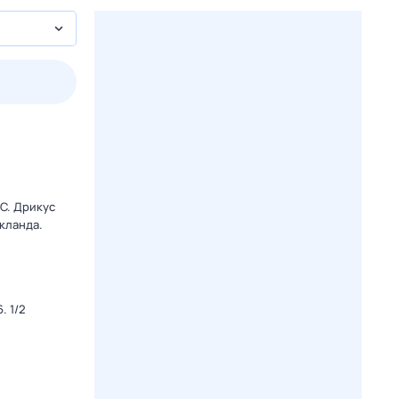
2 авг,
вс
3 авг,
пн
4 авг,
вт
5 авг,
ср
Вчера
Сегодня
C. Дрикус
кланда.
. 1/2