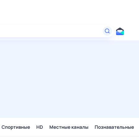
Спортивные
HD
Местные каналы
Познавательные