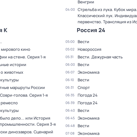
Венгрии
Стрельба из лука. Кубок мира
04:00
Классический лук. Индивиду
первенство. Трансляция из И
я К
Россия 24
.
Вести
05:00
 мирового кино
Новороссия
05:02
фии на стене
. Серия 1-я
Вести. Дежурная часть
05:31
ьные истории
Вести
06:00
 о животных
Экономика
06:07
 культуры
Вести
06:10
тные маршруты России
Спорт
06:31
 Соври-голова
. Серия 1-я
Погода 24
06:35
 ремесло
Погода 24
06:39
 культуры
Вести
06:40
было дело... или История
Экономика
06:45
 промышленности
. Серия 3-я
Вести
06:48
похи динозавров. Сценарий
Экономика
07:08