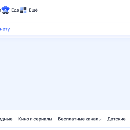
и
Еда
Ещё
Почта
рнету
ия и отдых
Поиск
Погода
ТВ-программа
и и тренды
 ситуации
 вместе
Помощь
одные
Кино и сериалы
Бесплатные каналы
Детские