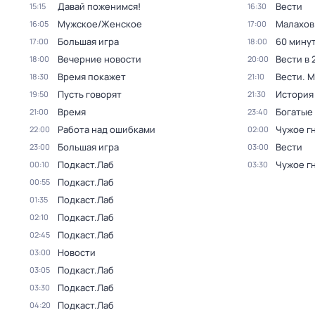
Давай поженимся!
Вести
15:15
16:30
Мужское/Женское
Малахов
16:05
17:00
Большая игра
60 мину
17:00
18:00
Вечерние новости
Вести в 
18:00
20:00
Время покажет
Вести. 
18:30
21:10
Пусть говорят
История
19:50
21:30
Время
Богатые
21:00
23:40
Работа над ошибками
Чужое г
22:00
02:00
Большая игра
Вести
23:00
03:00
Подкаст.Лаб
Чужое г
00:10
03:30
Подкаст.Лаб
00:55
Подкаст.Лаб
01:35
Подкаст.Лаб
02:10
Подкаст.Лаб
02:45
Новости
03:00
Подкаст.Лаб
03:05
Подкаст.Лаб
03:30
Подкаст.Лаб
04:20