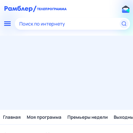
Поиск по интернету
Главная
Моя программа
Премьеры недели
Выходн