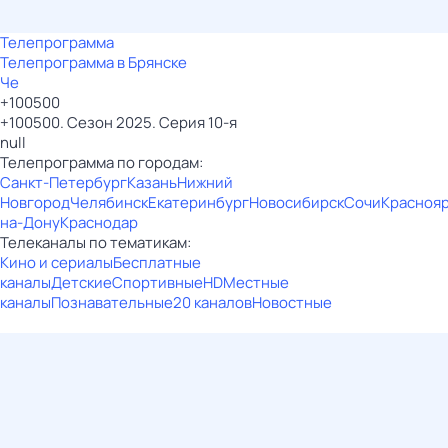
Телепрограмма
Телепрограмма в Брянске
Че
+100500
+100500. Сезон 2025. Серия 10-я
null
Телепрограмма по городам:
Санкт-Петербург
Казань
Нижний
Новгород
Челябинск
Екатеринбург
Новосибирск
Сочи
Красноя
на-Дону
Краснодар
Телеканалы по тематикам:
Кино и сериалы
Бесплатные
каналы
Детские
Спортивные
HD
Местные
каналы
Познавательные
20 каналов
Новостные