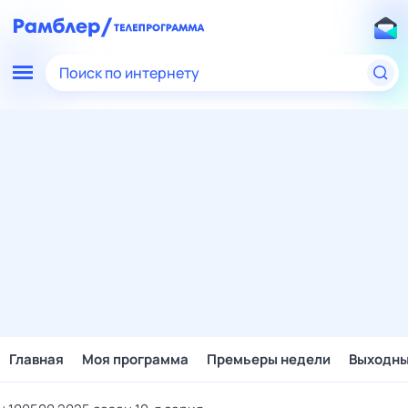
Поиск по интернету
Главная
Моя программа
Премьеры недели
Выходн