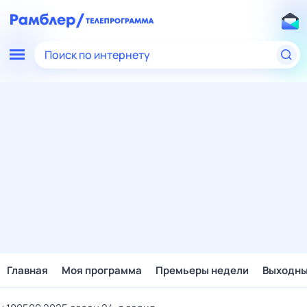
Поиск по интернету
Главная
Моя программа
Премьеры недели
Выходн