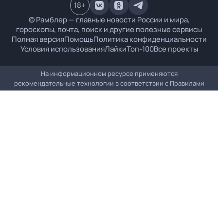
18
+
© Рамблер — главные новости России и мира,
гороскопы, почта, поиск и другие полезные сервисы
Полная версия
Помощь
Политика конфиденциальности
Условия использования
Лайки
Топ-100
Все проекты
На информационном ресурсе применяются
рекомендательные технологии в соответствии с
Правилами