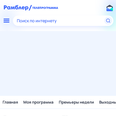
Поиск по интернету
Главная
Моя программа
Премьеры недели
Выходн