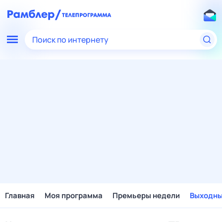
Поиск по интернету
Главная
Моя программа
Премьеры недели
Выходн