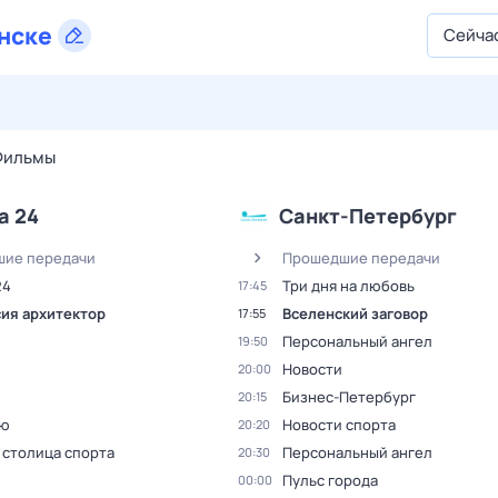
нске
Сейча
28 июл,
вт
29 июл,
ср
30 июл,
чт
31 июл,
пт
1 авг,
сб
Фильмы
а 24
Санкт-Петербург
ие передачи
Прошедшие передачи
24
Три дня на любовь
17:45
ия архитектор
Вселенский заговор
17:55
Персональный ангел
19:50
Новости
20:00
Бизнес-Петербург
20:15
ью
Новости спорта
20:20
 столица спорта
Персональный ангел
20:30
Пульс города
00:00