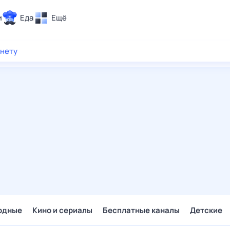
и
Еда
Ещё
Почта
рнету
ия и отдых
Поиск
Погода
ТВ-программа
и и тренды
 ситуации
 вместе
Помощь
одные
Кино и сериалы
Бесплатные каналы
Детские