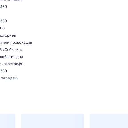
 360
 360
360
 историей
я или провокация
ТВ «События»
 события дня
к катастрофе
 360
 передачи