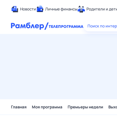
Новости
Личные финансы
Родители и дет
Здоровье
Поиск по инте
Развлечен
Дом и уют
Спорт
Карьера
Авто
Технологи
Жизненные
Сберегаем
Гороскопы
Главная
Моя программа
Премьеры недели
Вых