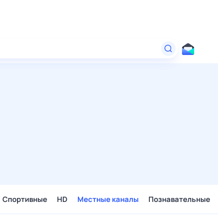
Спортивные
HD
Местные каналы
Познавательные