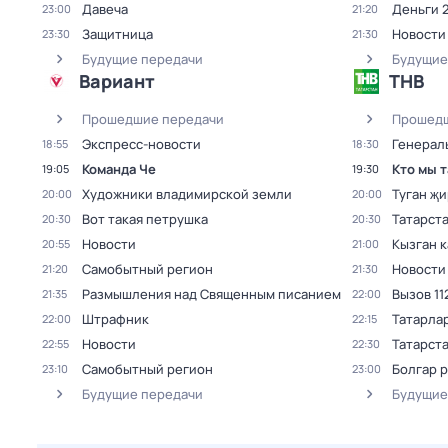
Давеча
Деньги 
23:00
21:20
Защитница
Новости
23:30
21:30
Будущие передачи
Будущие
Вариант
ТНВ
Прошедшие передачи
Прошедш
Экспресс-новости
Генерал
18:55
18:30
Команда Че
Кто мы 
19:05
19:30
Художники владимирской земли
Туган җи
20:00
20:00
Вот такая петрушка
Татарст
20:30
20:30
Новости
Кызган к
20:55
21:00
Самобытный регион
Новости
21:20
21:30
Размышления над Священным писанием
Вызов 11
21:35
22:00
Штрафник
Татарла
22:00
22:15
Новости
Татарст
22:55
22:30
Самобытный регион
Болгар 
23:10
23:00
Будущие передачи
Будущие