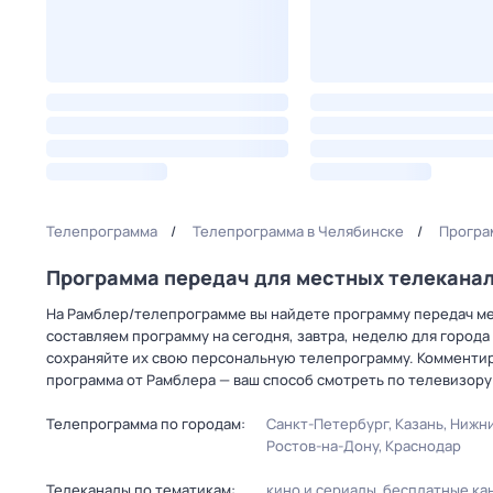
Телепрограмма
Телепрограмма в Челябинске
Програ
Программа передач для местных телекана
На Рамблер/телепрограмме вы найдете программу передач мес
составляем программу на сегодня, завтра, неделю для города
сохраняйте их свою персональную телепрограмму. Комментир
программа от Рамблера — ваш способ смотреть по телевизору
Телепрограмма по городам:
Санкт-Петербург
Казань
Нижни
Ростов-на-Дону
Краснодар
Телеканалы по тематикам:
кино и сериалы
бесплатные ка