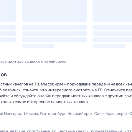
мма местных каналов в Челябинске
лов
тных каналов на ТВ. Мы собираем подходящие передачи на всех кан
 Челябинск. Узнайте, что интересного смотреть на ТВ. Отмечайте пе
уйте и обсуждайте онлайн передачи местных каналов с другими зри
 только самое интересное на местных каналах.
й Новгород
Москва
Екатеринбург
Новосибирск
Сочи
Красноярск
О
налы
детские
спортивные
hd
местные каналы
познавательные
20 