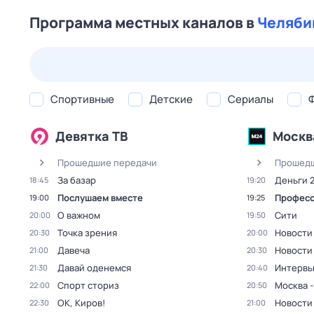
Программа местных каналов в
Челяби
24 июл,
пт
25 июл,
сб
26 июл,
вс
27 июл,
пн
Спортивные
Детские
Сериалы
Девятка ТВ
Москв
Прошедшие передачи
Прошедш
За базар
Деньги 
18:45
19:20
Послушаем вместе
Професс
19:00
19:25
О важном
Сити
20:00
19:50
Точка зрения
Новости
20:30
20:00
Давеча
Новости
21:00
20:30
Давай оденемся
Интерв
21:30
20:40
Спорт сториз
Москва -
22:00
20:50
ОК, Киров!
Новости
22:30
21:00