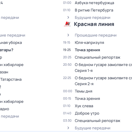
24
Азбука петербуржца
01:00
В ритме Петербурга
01:10
 передачи
Будущие передачи
Красная линия
ие передачи
Прошедшие передачи
ьная уборка
Юля-капризуля
19:15
татары?
Точка зрения
19:25
р
Специальный репортаж
20:25
ан хәбәрләре
О бедном гусаре замолвите с
20:50
Серия 1-я
азан
О бедном гусаре замолвите с
22:25
 Татарстана
Серия 2-я
2
Темы дня
00:00
р
Точка зрения
00:15
ан хәбәрләре
Хук слева
01:10
радио
Доброе утро
01:40
 передачи
Специальный репортаж
03:30
Будущие передачи