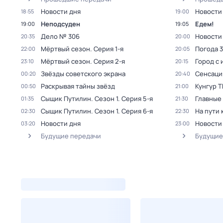
Новости дня
Новости
18:55
19:00
Неподсуден
Едем!
19:00
19:05
Дело № 306
Новости
20:35
20:00
Мёртвый сезон
. Серия 1-я
Погода 
22:00
20:05
Мёртвый сезон
. Серия 2-я
Город с
23:10
20:15
Звёзды советского экрана
Сенсаци
00:20
20:40
Раскрывая тайны звёзд
Кунгур 
00:50
21:00
Сыщик Путилин
. Сезон 1
. Серия 5-я
Главные
01:35
21:30
Сыщик Путилин
. Сезон 1
. Серия 6-я
На пути 
02:30
22:30
Новости дня
Новости
03:20
23:00
Будущие передачи
Будущие