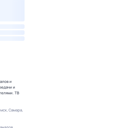
алов и
редачи и
телями. ТВ
мск
Самара
каналов