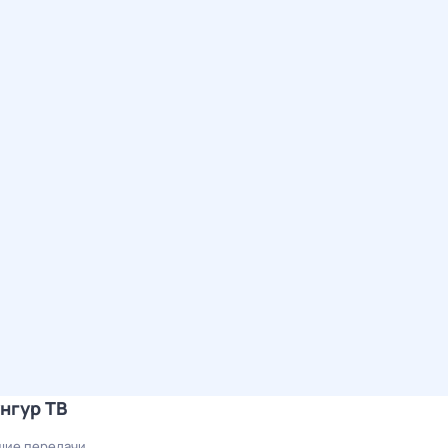
нгур ТВ
ие передачи