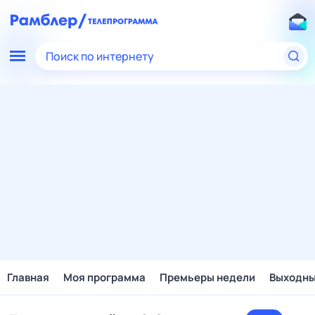
Поиск по интернету
Главная
Моя программа
Премьеры недели
Выходн