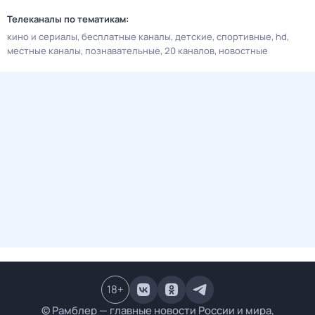
Телеканалы по тематикам:
кино и сериалы
бесплатные каналы
детские
спортивные
hd
местные каналы
познавательные
20 каналов
новостные
18
+
© Рамблер — главные новости России и мира,