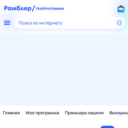
Поиск по интернету
Главная
Моя программа
Премьеры недели
Выходн