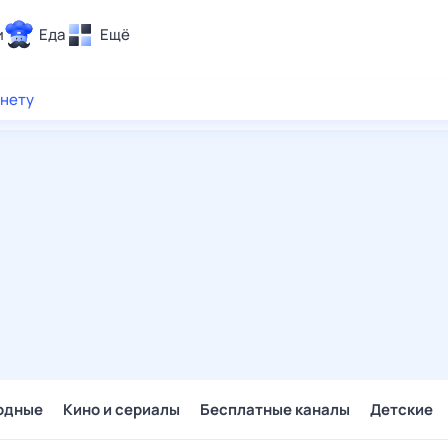
и
Еда
Ещё
Почта
рнету
ия и отдых
Поиск
Погода
ТВ-программа
и и тренды
 ситуации
 вместе
Помощь
одные
Кино и сериалы
Бесплатные каналы
Детские