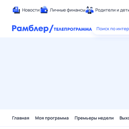
Новости
Личные финансы
Родители и дет
Здоровье
Поиск по инте
Развлечен
Дом и уют
Спорт
Карьера
Авто
Технологи
Жизненные
Сберегаем
Гороскопы
Главная
Моя программа
Премьеры недели
Вых