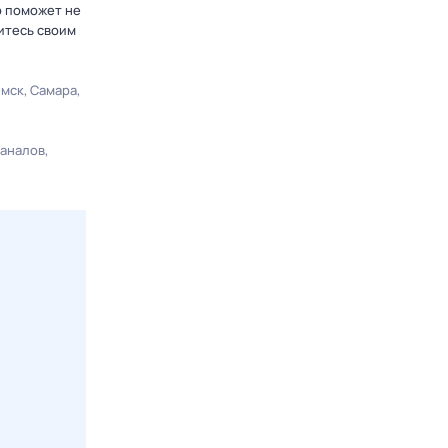
р поможет не
итесь своим
мск
Самара
каналов