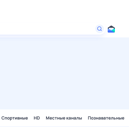
Спортивные
HD
Местные каналы
Познавательные