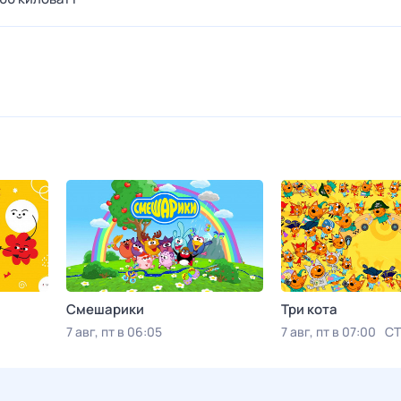
Смешарики
Три кота
7 авг, пт в 06:05
7 авг, пт в 07:00
СТ
Viju TV1000 русское