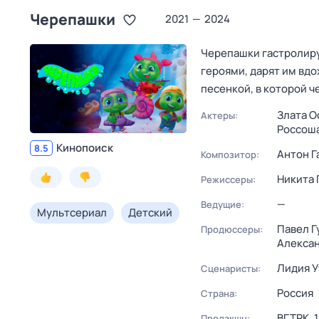
Черепашки
2021
—
2024
Черепашки гастролиру
героями, дарят им вдо
песенкой, в которой ч
Злата О
Актеры:
Россош
Кинопоиск
8.5
Антон Г
Композитор:
Никита 
Режиссеры:
—
Ведущие:
Мультсериал
Детский
Павел Г
Продюссеры:
Алексан
Лидия У
Сценаристы:
Россия
Страна:
ВГТРК,
Продакшн: