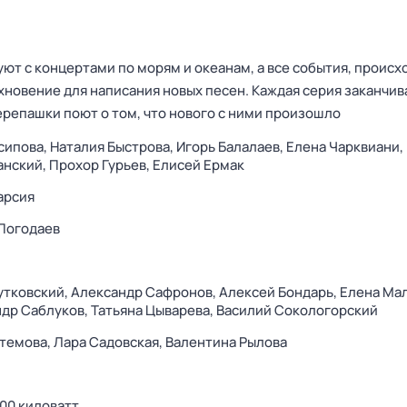
ют с концертами по морям и океанам, а все события, происх
хновение для написания новых песен. Каждая серия заканчив
ерепашки поют о том, что нового с ними произошло
сипова,
Наталия Быстрова,
Игорь Балалаев,
Елена Чарквиани,
анский,
Прохор Гурьев,
Елисей Ермак
арсия
Погодаев
утковский,
Александр Сафронов,
Алексей Бондарь,
Елена Ма
др Саблуков,
Татьяна Цыварева,
Василий Сокологорский
темова,
Лара Садовская,
Валентина Рылова
100 киловатт