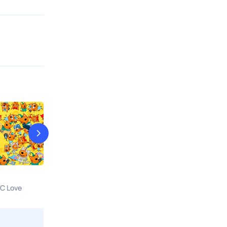
Наш друг Пишичитай
Фиксики
С Love
7 авг, пт в 08:15
7 авг, пт в 10:2
Мосфильм. Золотая коллекция