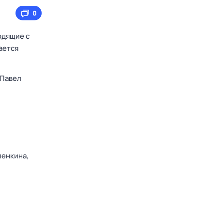
0
одящие с
ается
Павел
ленкина,