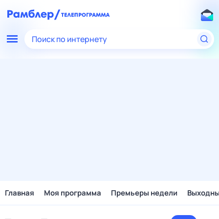
Поиск по интернету
Главная
Моя программа
Премьеры недели
Выходн