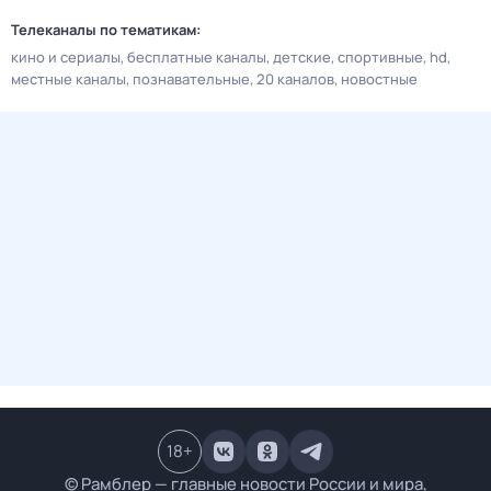
Телеканалы по тематикам:
кино и сериалы
бесплатные каналы
детские
спортивные
hd
местные каналы
познавательные
20 каналов
новостные
18
+
© Рамблер — главные новости России и мира,