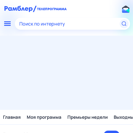
Поиск по интернету
Главная
Моя программа
Премьеры недели
Выходн