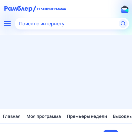
Поиск по интернету
Главная
Моя программа
Премьеры недели
Выходн