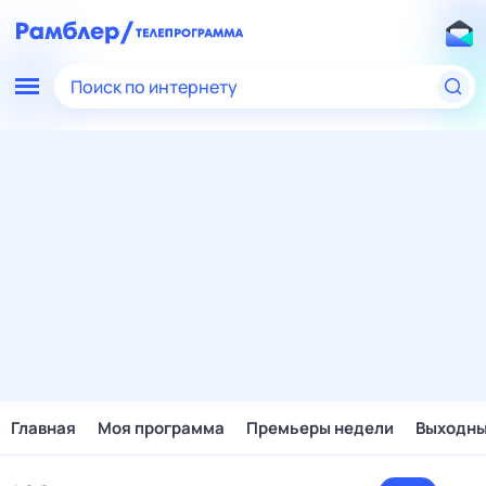
Поиск по интернету
Главная
Моя программа
Премьеры недели
Выходн