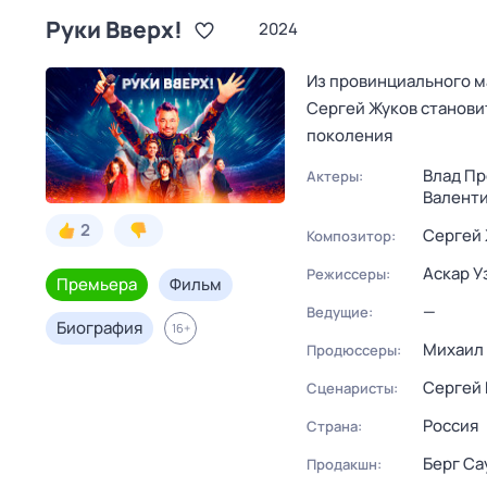
Руки Вверх!
2024
Из провинциального м
Сергей Жуков станови
поколения
Влад Пр
Актеры:
Валент
2
Сергей
Композитор:
Аскар У
Режиссеры:
Премьера
Фильм
—
Ведущие:
Биография
16
+
Михаил
Продюссеры:
Сергей
Сценаристы:
Россия
Страна:
Берг Са
Продакшн: