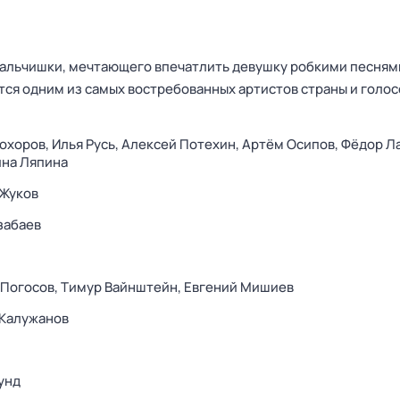
альчишки, мечтающего впечатлить девушку робкими песнями
тся одним из самых востребованных артистов страны и голо
охоров,
Илья Русь,
Алексей Потехин,
Артём Осипов,
Фёдор Ла
ина Ляпина
 Жуков
забаев
 Погосов,
Тимур Вайнштейн,
Евгений Мишиев
 Калужанов
унд