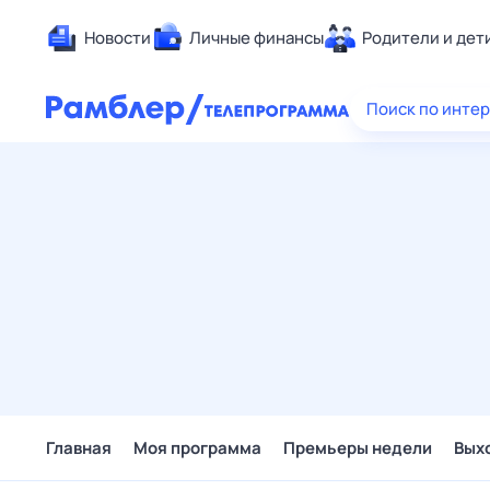
Новости
Личные финансы
Родители и дет
Здоровье
Поиск по инте
Развлечен
Дом и уют
Спорт
Карьера
Авто
Технологи
Жизненные
Сберегаем
Гороскопы
Главная
Моя программа
Премьеры недели
Вых