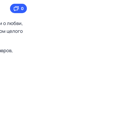
0
 о любви,
сом целого
вров,