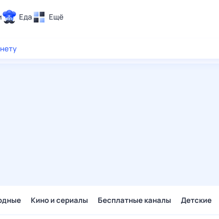
и
Еда
Ещё
Почта
рнету
ия и отдых
Поиск
Погода
ТВ-программа
и и тренды
 ситуации
 вместе
Помощь
одные
Кино и сериалы
Бесплатные каналы
Детские