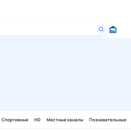
Спортивные
HD
Местные каналы
Познавательные