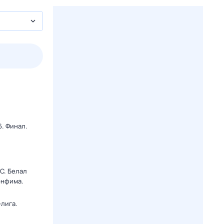
2 авг,
вс
3 авг,
пн
4 авг,
вт
5 авг,
ср
Вчера
Сегодня
. Финал.
C. Белал
онфима.
лига.