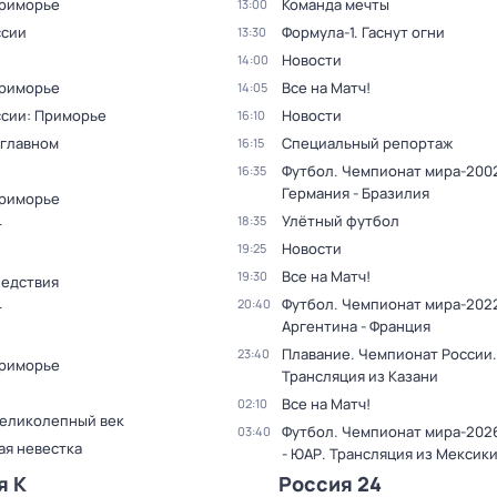
Приморье
Команда мечты
13:00
ссии
Формула-1. Гаснут огни
13:30
Новости
14:00
Приморье
Все на Матч!
14:05
ссии: Приморье
Новости
16:10
 главном
Специальный репортаж
16:15
Футбол. Чемпионат мира-2002
16:35
Германия - Бразилия
Приморье
Улётный футбол
18:35
т
Новости
19:25
Все на Матч!
19:30
ледствия
Футбол. Чемпионат мира-2022
20:40
т
Аргентина - Франция
Плавание. Чемпионат России.
23:40
Приморье
Трансляция из Казани
Все на Матч!
02:10
Великолепный век
Футбол. Чемпионат мира-202
03:40
ая невестка
- ЮАР. Трансляция из Мексик
я К
Россия 24