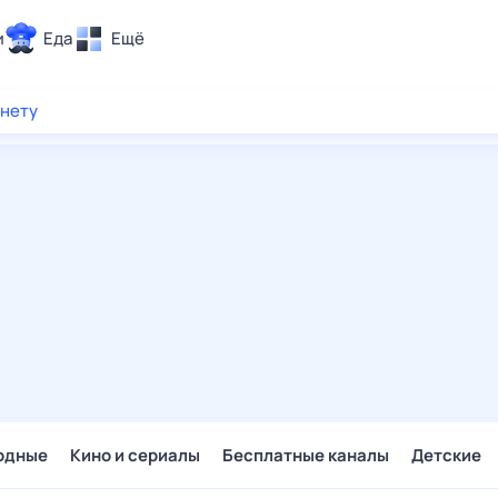
и
Еда
Ещё
Почта
рнету
ия и отдых
Поиск
Погода
ТВ-программа
и и тренды
 ситуации
 вместе
Помощь
одные
Кино и сериалы
Бесплатные каналы
Детские