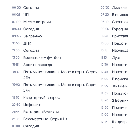
Сегодня
Диалоги
06:00
06:30
ЧП
В поиск
06:25
07:20
Место встречи
Слово о 
07:00
08:10
Сегодня
Город н
09:00
08:25
За гранью
Кристал
09:45
09:40
ДНК
Новости
10:50
10:00
Сегодня
Наблюда
12:00
10:15
Больше, чем футбол
Дуэт
13:00
11:15
Зенит навсегда
Новости
15:15
12:30
Пять минут тишины. Море и горы
. Серия
Новости
18:10
12:45
23-я
В поиск
13:00
Пять минут тишины. Море и горы
. Серия
19:02
Живые к
13:55
24-я
Приключ
14:35
Квартирный вопрос
19:55
2 Верник
15:40
Инфощит
20:50
Пряничн
16:30
Екатерина Великая
21:35
Новости
17:00
Бессмертные
. Серия 1-я
23:15
Шедевры
17:15
Сегодня
01:00