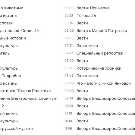
 о животных
Вести: Приморье
05:00
ах истины
Погода 24
05:23
словах
Вести
05:35
ад головой
. Серия 4-я
Вести с Марией Петрашко
06:00
ьные истории
Вести
07:00
 культуры
Экономика
07:31
тель
Специальный репортаж
07:43
Вести
08:00
 культуры
Исторические хроники
08:36
. Подробно
Экономика
08:41
ах истины
Pro Налоги с Никой Янковой
08:46
артинки. Тамара Полетика
Вести
09:00
ения Электроника
. Серия 3-я
Вечер с Владимиром Соловьё
09:10
 2
Вести
10:00
ый домик
Вечер с Владимиром Соловьё
10:10
 культуры
Вести
11:00
 русской музыки
Вечер с Владимиром Соловьё
11:09