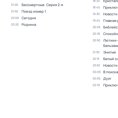
Кристал
18:30
Бессмертные
. Серия 2-я
01:20
Приключ
18:45
Поезд номер 1
01:50
Новости
19:30
Сегодня
03:00
Главная 
19:45
Роднина
03:20
Библейс
20:05
Спокойн
20:35
Лютики-
20:50
Бальзам
Энигма
21:30
Белый с
22:15
Новости
23:50
В поиск
00:05
Дуэт
00:55
Приключ
02:10