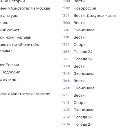
ьные истории
Вести
12:00
ения Аристотеля в Москве
Новороссия
12:02
 культуры
Вести. Дежурная часть
12:31
роль
Вести
13:00
кий сюжет
Экономика
13:07
ой ночи, малыши!
Вести
13:10
цветочки «Женитьбы
Спорт
13:31
инова»
Погода 24
13:35
Погода 24
13:39
нег России
Вести
13:40
. Подробно
Экономика
13:45
ах истины
Вести
13:48
Экономика
14:08
ения Аристотеля в Москве
Вести
14:11
Спорт
14:18
Экономика
14:23
Погода 24
14:32
Погода 24
14:36