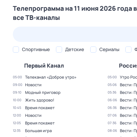
Телепрограмма на 11 июня 2026 года 
все ТВ-каналы
24 июл,
пт
25 июл,
сб
26 июл,
вс
27 июл,
пн
Спортивные
Детские
Сериалы
Первый Канал
Росси
Телеканал «Доброе утро»
Утро Ро
05:00
05:00
Новости
Вести: 
09:00
05:06
Модный приговор
Вести: 
09:10
05:36
Жить здорово!
Вести: 
10:00
06:06
Время покажет
Вести: 
10:45
06:36
Новости
Вести: 
12:00
07:06
Время покажет
Вести: 
12:05
07:36
Большая игра
Вести: 
12:35
08:06