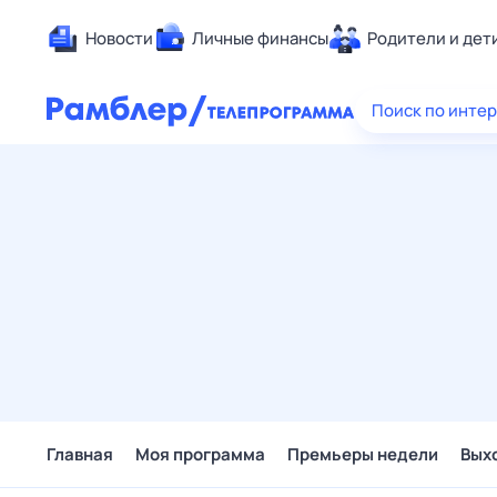
Новости
Личные финансы
Родители и дет
Здоровье
Поиск по инте
Развлечен
Дом и уют
Спорт
Карьера
Авто
Технологи
Жизненные
Сберегаем
Гороскопы
Главная
Моя программа
Премьеры недели
Вых