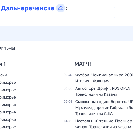
в
Дальнереченске
:
28 июл,
вт
29 июл,
ср
30 июл,
чт
31 июл,
пт
1 авг,
сб
Фильмы
я 1
МАТЧ!
ссии
Футбол. Чемпионат мира-2006
05:30
Италия – Франция
Приморье
Автоспорт. Дрифт. RDS OPEN.
08:05
Приморье
Трансляция из Казани
Приморье
Смешанные единоборства. UF
09:05
Приморье
Мухаммад против Габриэля Б
Приморье
Трансляция из США
Приморье
Настольный теннис. Премьер-
10:55
Приморье
Финал. Трансляция из Казани