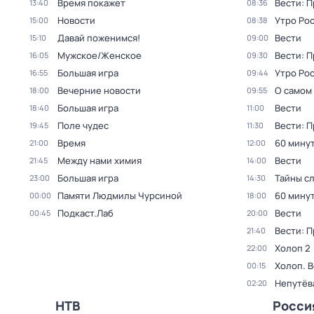
Время покажет
Вести: 
13:40
08:36
Новости
Утро Ро
15:00
08:38
Давай поженимся!
Вести
15:10
09:00
Мужское/Женское
Вести: 
16:05
09:30
Большая игра
Утро Ро
16:55
09:44
Вечерние новости
О самом
18:00
09:55
Большая игра
Вести
18:40
11:00
Поле чудес
Вести: 
19:45
11:30
Время
60 мину
21:00
12:00
Между нами химия
Вести
21:45
14:00
Большая игра
Тайны с
23:00
14:30
Памяти Людмилы Чурсиной
60 мину
00:00
18:00
Подкаст.Лаб
Вести
00:45
20:00
Вести: 
21:40
Холоп 2
22:00
Холоп. 
00:15
Непутёв
02:20
НТВ
Росси